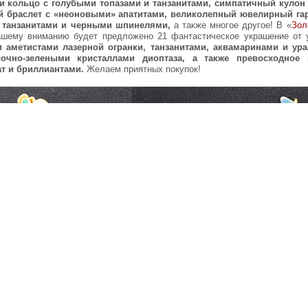
и кольцо с голубыми топазами и танзанитами, симпатичный кулон
й браслет с «неоновыми» апатитами, великолепный ювелирный га
 танзанитами и черными шпинелями,
а также многое другое! В «
Зол
ашему вниманию будет предложено 21 фантастическое украшение от 
 аметистами лазерной огранки, танзанитами, аквамаринами и ур
очно-зелеными кристаллами диоптаза, а также превосходное
ат и бриллиантами.
Желаем приятных покупок!