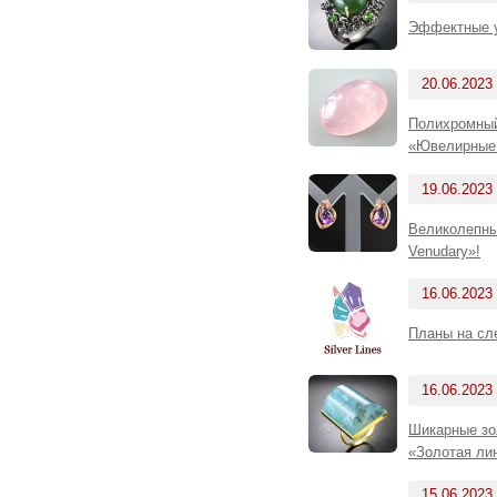
Эффектные у
20.06.2023
Полихромный
«Ювелирные 
19.06.2023
Великолепны
Venudary»!
16.06.2023
Планы на с
16.06.2023
Шикарные зо
«Золотая лин
15.06.2023