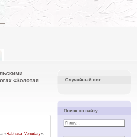
альскими
огах «Золотая
Случайный лот
Поиск по сайту
да «
Rabhasa Venudary
»: