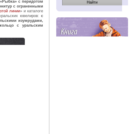
 «Рыбка» с перидотом
рнитур с ограненными
отой линии
» и каталоге
уральских ювелиров:
с
альскими изумрудами,
 кольцо с уральским