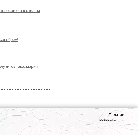
топового качества на
серебро»!
алузитов, аквамарин
Политика
возврата