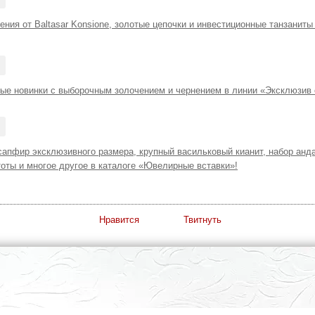
ния от Baltasar Konsione, золотые цепочки и инвестиционные танзаниты 
ые новинки с выборочным золочением и чернением в линии «Эксклюзив 
сапфир эксклюзивного размера, крупный васильковый кианит, набор анд
оты и многое другое в каталоге «Ювелирные вставки»!
Нравится
Твитнуть