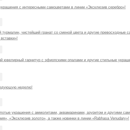
крашения с интересными самоцветами в линии «Эксклюзив серебро»!
 турмалин, чистейший гранат со сменой цвета и другие превосходные с
вставки»!
й ювелирный гарнитур с эфиопскими опалами и другие стильные украше
ледующую неделю!
лотые украшения с аммолитами, аквамаринами, азуритом и другими сам
ия», «Эксклюзив золото», а также новинки в линии «Rabhasa Venudary»!