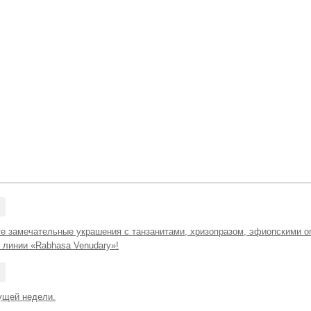
те замечательные украшения с танзанитами, хризопразом, эфиопскими о
 линии «Rabhasa Venudary»!
ущей недели.