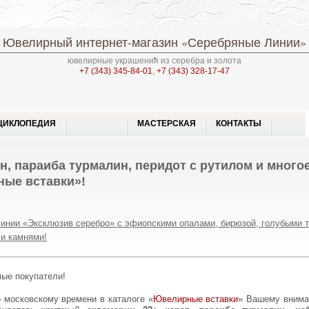
Ювелирный интернет-магазин
«Серебряные Линии»
ювелирные украшения из серебра и золота
+7 (343) 345-84-01
,
+7 (343) 328-17-47
ЦИКЛОПЕДИЯ
МАСТЕРСКАЯ
КОНТАКТЫ
, параиба турмалин, перидот с рутилом и многое
ные вставки»!
линии «Эксклюзив серебро» с эфиопскими опалами, бирюзой, голубыми 
и камнями!
мые покупатели!
по московскому времени в каталоге «
Ювелирные вставки
» Вашему внима