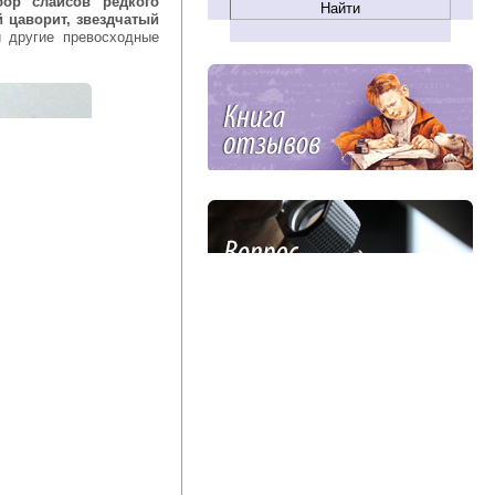
бор слайсов редкого
й цаворит, звездчатый
 другие превосходные