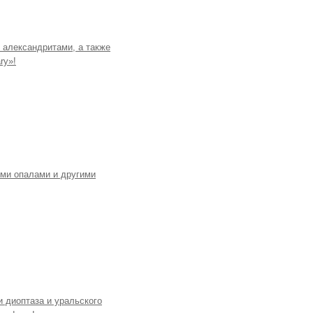
 александритами, а также
ry»!
ими опалами и другими
 диоптаза и уральского