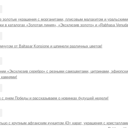
 золотые украшения с морганитами, плисовым малахитом и уральскими
ки в каталогах «Золотая линия», «Эксклюзив золото» и «Rabhasa Venuda
мчугом от Baltasar Konsione и шпинели различных цветов!
инии «Эксклюзив серебро» с резными самоцветами, цитринами, эфиопск
 камнями!
 с днем Победы и рассказываем о новинках будущей недели!
льцо с крупным афганским кунцитом 43+ карат, украшения с кристаллами