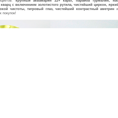
оцветов:
крупный аквамарин 22+ карат, параиба турмалин, на
 кварц с включением золотистого рутила, чистейший циркон, ярки
окой чистоты, тигровый глаз, чистейший контрастный аметрин
и
х покупок!