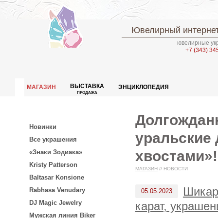
Ювелирный интернет
ювелирные укр
+7 (343) 34
ВЫСТАВКА
МАГАЗИН
ЭНЦИКЛОПЕДИЯ
ПРОДАЖА
Долгожданн
Новинки
уральские 
Все украшения
хвостами»!
«Знаки Зодиака»
Kristy Patterson
МАГАЗИН
//
НОВОСТИ
Baltasar Konsione
Шикар
Rabhasa Venudary
05.05.2023
DJ Magic Jewelry
карат, украшен
Мужская линия Biker