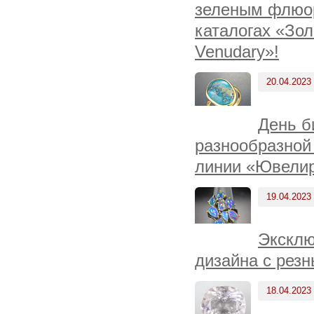
зеленым флюори
каталогах «Зол
Venudary»!
20.04.2023
День б
разнообразной
линии «Ювелир
19.04.2023
Эксклю
дизайна с рез
18.04.2023