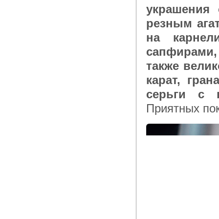
украшения 
резным агат
на карнел
сапфирами,
также вели
карат, гра
серьги с 
Приятных пок