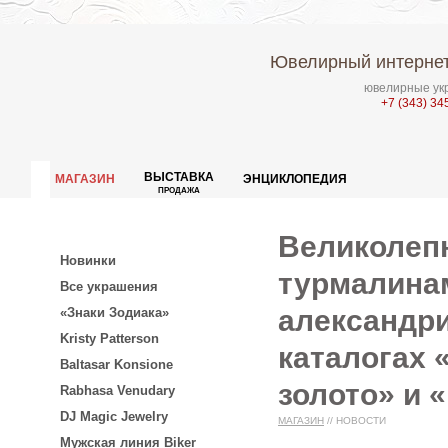
Ювелирный интернет
ювелирные укр
+7 (343) 34
ВЫСТАВКА
МАГАЗИН
ЭНЦИКЛОПЕДИЯ
ПРОДАЖА
Великолеп
Новинки
турмалинам
Все украшения
александри
«Знаки Зодиака»
Kristy Patterson
каталогах 
Baltasar Konsione
золото» и 
Rabhasa Venudary
DJ Magic Jewelry
МАГАЗИН
//
НОВОСТИ
Мужская линия Biker