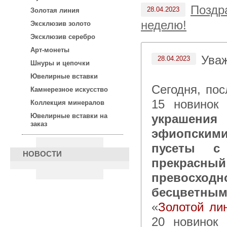
Поздр
28.04.2023
Золотая линия
неделю!
Эксклюзив золото
Эксклюзив серебро
Арт-монеты
Ува
28.04.2023
Шнуры и цепочки
Ювелирные вставки
Сегодня, по
Камнерезное искусство
15 новинок
Коллекция минералов
украшени
Ювелирные вставки на
заказ
эфиопскими
пусеты с
НОВОСТИ
прекрасн
превосхо
бесцветны
«
Золотой ли
20 новинок