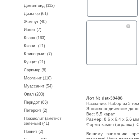
Демантоид (112)
Диаспор (61)
Жемчуг (40)
Иолит (7)
Кварц (163)
Кианит (21)
Клиногумит (7)
Кунцит (21)
Ларимар (8)
Морганит (110)
Муассанит (54)
Опал (203)
Лот № dst-39488
Перидот (83)
Название:
Набор из 3 гес
Энциклопедические дан
Петерсит (2)
Вес:
5,5 карат
Празиолит (аметист
Размер: 8,6 х 6,4 х 5,6 мм 
зеленый) (41)
Форма камня (огранка): O
Пренит (2)
Вашему вниманию предлагается набор из 3 гессонитов