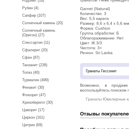
гранатов! Ниже приводят
Родонит (18)
Рубин (4)
Garnet (Natural)
Количество: 3
Сапфир (107)
Вес: 5,5 карата
Солнечный камень (20)
Размер: 8,6 х 6,4 х 5,6 мм 
Форма: Cushion
Солнечный камень
Группа обработки: Б
(Орегон) (27)
Облагораживание: Нет
Спессартин (11)
Цвет: Ж.3/3
Чистота: 3+
Сфалерит (20)
Регион: Sri Lanka
Сфен (87)
Танзанит (238)
Топаз (40)
Турмалин (499)
Возможно, в прода
Фенакит (30)
воспользуйтесь поиском п
Флюорит (47)
Гранаты Ювелирные 
Хризоберилл (30)
Цаворит (17)
Отзывы покупателе
Циркон (161)
Цитрин (69)