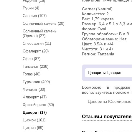
гранатов! Ниже приводят
Родонит (18)
Рубин (4)
Garnet (Natural)
Количество: 2
Сапфир (107)
Вес: 1,79 карата
Солнечный камень (20)
Размер: 6,4 х 5,1 х 3,3 мм
Форма: Oval
Солнечный камень
Группа обработки: Б и В
(Орегон) (27)
Облагораживание: Нет
Спессартин (11)
Цвет: З.5/4 и 4/4
Чистота: 3+ и 4+
Сфалерит (20)
Регион: Tanzania
Сфен (87)
Танзанит (238)
Топаз (40)
Турмалин (499)
Возможно, в продаж
Фенакит (30)
воспользуйтесь поиском п
Флюорит (47)
Цавориты Ювелирные
Хризоберилл (30)
Цаворит (17)
Отзывы покупателе
Циркон (161)
Цитрин (69)