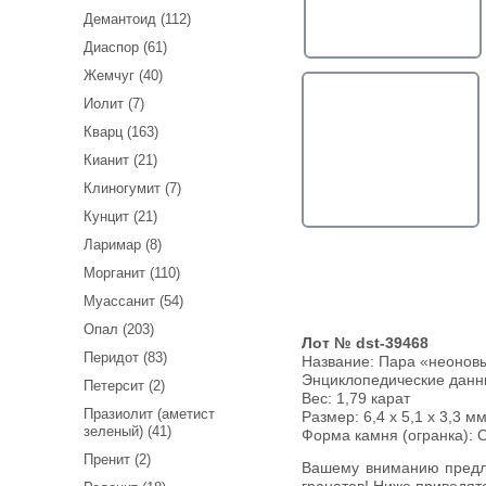
Демантоид (112)
Диаспор (61)
Жемчуг (40)
Иолит (7)
Кварц (163)
Кианит (21)
Клиногумит (7)
Кунцит (21)
Ларимар (8)
Морганит (110)
Муассанит (54)
Опал (203)
Лот № dst-39468
Перидот (83)
Название:
Пара «неоновы
Энциклопедические дан
Петерсит (2)
Вес:
1,79 карат
Празиолит (аметист
Размер: 6,4 х 5,1 х 3,3 мм
зеленый) (41)
Форма камня (огранка): O
Пренит (2)
Вашему вниманию предлагается пара «неоновых» цаворитов