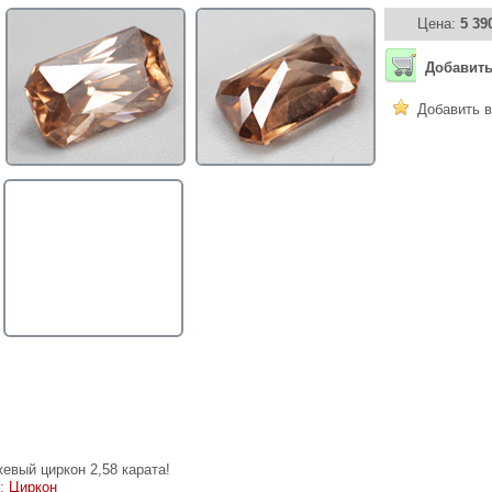
Цена:
5 39
Добавить
Добавить в
евый циркон 2,58 карата!
е:
Циркон