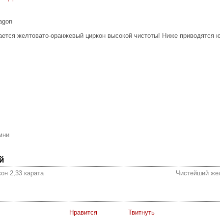
agon
ается желтовато-оранжевый циркон высокой чистоты! Ниже приводятся 
мни
й
он 2,33 карата
Чистейший жел
Нравится
Твитнуть