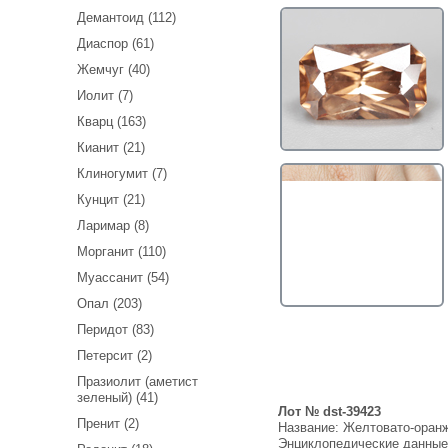
Демантоид (112)
Диаспор (61)
Жемчуг (40)
Иолит (7)
Кварц (163)
Кианит (21)
Клиногумит (7)
Кунцит (21)
Ларимар (8)
Морганит (110)
Муассанит (54)
Опал (203)
Перидот (83)
Петерсит (2)
Празиолит (аметист
зеленый) (41)
Лот № dst-39423
Пренит (2)
Название:
Желтовато-оранж
Энциклопедические данны