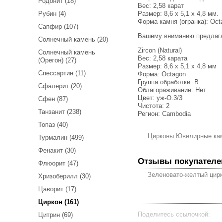
Родонит (18)
Вес:
2,58 карат
Размер: 8,6 x 5,1 x 4,8 мм.
Рубин (4)
Форма камня (огранка): Oct
Сапфир (107)
Вашему вниманию предлаг
Солнечный камень (20)
Zircon (Natural)
Солнечный камень
Вес: 2,58 карата
(Орегон) (27)
Размер: 8,6 х 5,1 х 4,8 мм
Спессартин (11)
Форма: Octagon
Группа обработки: В
Сфалерит (20)
Облагораживание: Нет
Цвет: уж-О.3/3
Сфен (87)
Чистота: 2
Танзанит (238)
Регион: Cambodia
Топаз (40)
Цирконы Ювелирные ка
Турмалин (499)
Фенакит (30)
Отзывы покупателе
Флюорит (47)
Зеленовато-желтый цирк
Хризоберилл (30)
Цаворит (17)
Циркон (161)
Поделитесь ссылочкой:
Цитрин (69)