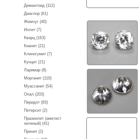
Демантоид (112)
Диаспор (61)
Жемчуг (40)
Иолит (7)
Кварц (163)
Кианит (21)
Клиногумит (7)
Кунцит (21)
Ларимар (8)
Морганит (110)
Муассанит (54)
Опал (203)
Перидот (83)
Петерсит (2)
Празиолит (аметист
зеленый) (41)
Пренит (2)