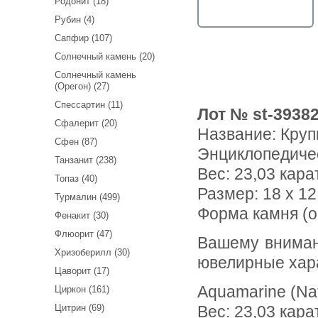
Родонит (18)
Рубин (4)
Сапфир (107)
Солнечный камень (20)
Солнечный камень
(Орегон) (27)
Спессартин (11)
Лот № st-3938
Сфалерит (20)
Название:
Круп
Сфен (87)
Энциклопедиче
Танзанит (238)
Вес:
23,03 кара
Топаз (40)
Размер: 18 x 12
Турмалин (499)
Форма камня (о
Фенакит (30)
Флюорит (47)
Вашему вниманию предлагается аквамарин! Ниже приводятся
Хризоберилл (30)
ювелирные хар
Цаворит (17)
Aquamarine (Na
Циркон (161)
Цитрин (69)
Вес: 23,03 кара