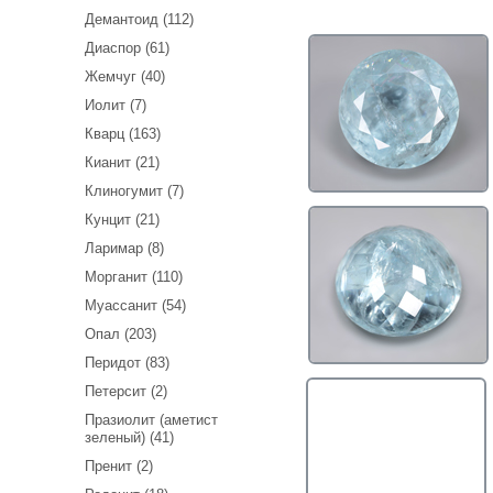
Демантоид (112)
Диаспор (61)
Жемчуг (40)
Иолит (7)
Кварц (163)
Кианит (21)
Клиногумит (7)
Кунцит (21)
Ларимар (8)
Морганит (110)
Муассанит (54)
Опал (203)
Перидот (83)
Петерсит (2)
Празиолит (аметист
зеленый) (41)
Пренит (2)