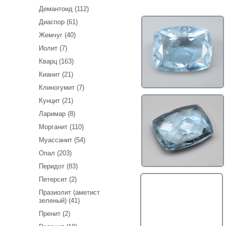
Демантоид (112)
Диаспор (61)
Жемчуг (40)
Иолит (7)
Кварц (163)
Кианит (21)
Клиногумит (7)
Кунцит (21)
Ларимар (8)
Морганит (110)
Муассанит (54)
Опал (203)
Перидот (83)
Петерсит (2)
Празиолит (аметист
зеленый) (41)
Пренит (2)