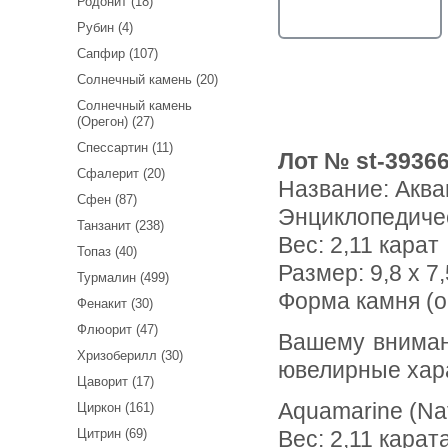
Родонит (18)
Рубин (4)
Сапфир (107)
Солнечный камень (20)
Солнечный камень
(Орегон) (27)
Спессартин (11)
Лот № st-3936
Сфалерит (20)
Название:
Аква
Сфен (87)
Энциклопедиче
Танзанит (238)
Вес:
2,11 карат
Топаз (40)
Размер: 9,8 x 7,
Турмалин (499)
Форма камня (о
Фенакит (30)
Флюорит (47)
Вашему вниманию предлагается аквамарин! Ниже приводятся
Хризоберилл (30)
ювелирные хар
Цаворит (17)
Aquamarine (Na
Циркон (161)
Цитрин (69)
Вес: 2,11 карат