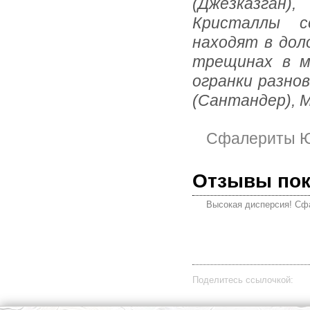
(Джезказган
Кристаллы с
находят в дол
трещинах в м
огранки разно
(Сантандер), М
Сфалериты Ю
Отзывы по
Высокая дисперсия! Сфа
Поделитесь ссылочкой: