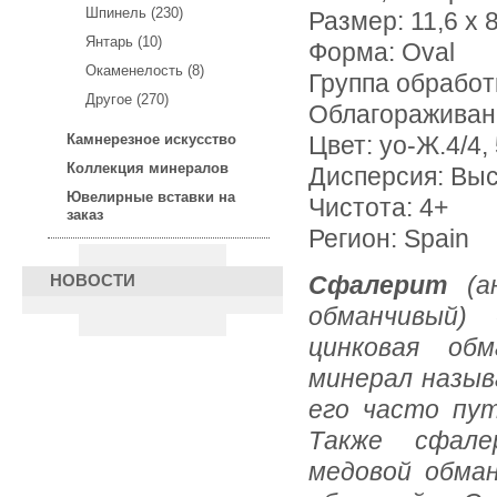
Шпинель (230)
Размер: 11,6 х 8
Янтарь (10)
Форма: Oval
Окаменелость (8)
Группа обработ
Другое (270)
Облагораживан
Камнерезное искусство
Цвет: уо-Ж.4/4, 
Коллекция минералов
Дисперсия: Вы
Ювелирные вставки на
Чистота: 4+
заказ
Регион: Spain
Сфалерит
(а
НОВОСТИ
обманчивый)
цинковая об
минерал назыв
его часто пу
Также сфале
медовой обман