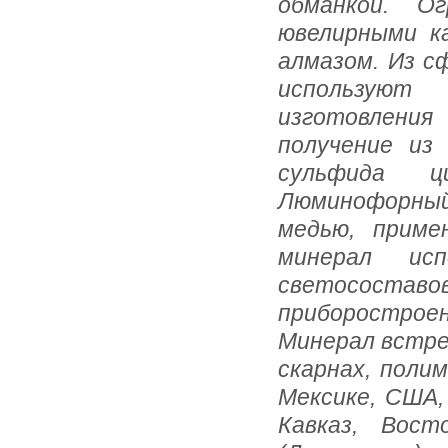
обманкой. О
ювелирными к
алмазом. Из с
используют
изготовления
получение из
сульфида ц
Люминофорны
медью, приме
минерал исп
светосостав
приборострое
Минерал встре
скарнах, поли
Мексике, США,
Кавказ, Вост