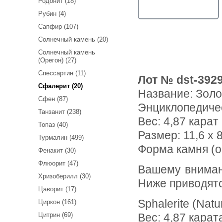
Родонит (18)
Рубин (4)
Сапфир (107)
Солнечный камень (20)
Солнечный камень
(Орегон) (27)
Спессартин (11)
Лот № dst-392
Сфалерит (20)
Название:
Золо
Сфен (87)
Энциклопедиче
Танзанит (238)
Вес:
4,87 карат
Топаз (40)
Размер: 11,6 x 8
Турмалин (499)
Форма камня (о
Фенакит (30)
Флюорит (47)
Вашему вниманию предлагается золотисто-желтый сфалерит!
Хризоберилл (30)
Ниже приводят
Цаворит (17)
Sphalerite (Natu
Циркон (161)
Цитрин (69)
Вес: 4,87 карат