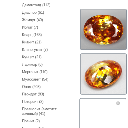
Демантоид (112)
Диаспор (61)
Жемчуг (40)
Иолит (7)
Кварц (163)
Кианит (21)
Клиногумит (7)
Кунцит (21)
Ларимар (8)
Морганит (110)
Муассанит (54)
Опал (203)
Перидот (83)
Петерсит (2)
Празиолит (аметист
зеленый) (41)
Пренит (2)