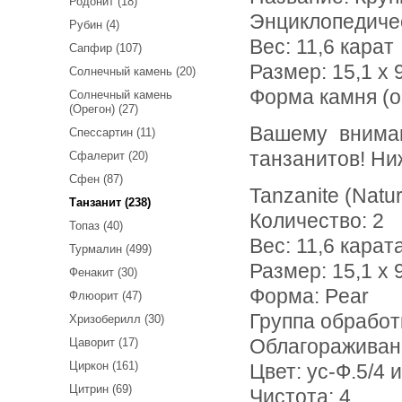
Родонит (18)
Энциклопедиче
Рубин (4)
Вес:
11,6 карат
Сапфир (107)
Размер: 15,1 х 9
Солнечный камень (20)
Форма камня (о
Солнечный камень
(Орегон) (27)
Вашему вниманию предлагается крупная пара насыщенных
Спессартин (11)
танзанитов! Ни
Сфалерит (20)
Сфен (87)
Tanzanite (Natur
Танзанит (238)
Количество: 2
Топаз (40)
Вес: 11,6 карат
Турмалин (499)
Размер: 15,1 х 9
Фенакит (30)
Форма: Pear
Флюорит (47)
Группа обработ
Хризоберилл (30)
Цаворит (17)
Облагораживан
Циркон (161)
Цвет: ус-Ф.5/4 и
Цитрин (69)
Чистота: 4