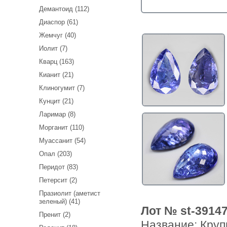
Демантоид (112)
Диаспор (61)
Жемчуг (40)
Иолит (7)
Кварц (163)
Кианит (21)
Клиногумит (7)
Кунцит (21)
Ларимар (8)
Морганит (110)
Муассанит (54)
Опал (203)
Перидот (83)
Петерсит (2)
Празиолит (аметист
зеленый) (41)
Лот № st-3914
Пренит (2)
Название:
Круп