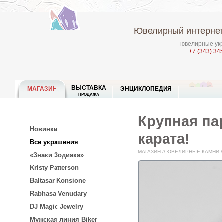
Ювелирный интернет
ювелирные укр
+7 (343) 34
ВЫСТАВКА
МАГАЗИН
ЭНЦИКЛОПЕДИЯ
ПРОДАЖА
Крупная па
Новинки
карата!
Все украшения
МАГАЗИН
//
ЮВЕЛИРНЫЕ КАМНИ
/
«Знаки Зодиака»
Kristy Patterson
Baltasar Konsione
Rabhasa Venudary
DJ Magic Jewelry
Мужская линия Biker