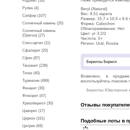
Ниже приводятся ювелир
Родонит (18)
Рубин (4)
Beryl (Natural)
Вес: 8,51 карата
Сапфир (107)
Размер: 15,7 х 10,5 х 8,6
Солнечный камень (20)
Форма: Cabochon
Облагораживание: Нет
Солнечный камень
Цвет: уг-З.2/2
(Орегон) (27)
Чистота: 5+
Спессартин (11)
Регион: Ural, Russia
Сфалерит (20)
Сфен (87)
Танзанит (238)
Топаз (40)
Возможно, в прода
Турмалин (499)
воспользуйтесь поиском п
Фенакит (30)
Бериллы Ювелирные 
Флюорит (47)
Хризоберилл (30)
Отзывы покупателе
Цаворит (17)
Циркон (161)
Подобные лоты в 
Цитрин (69)