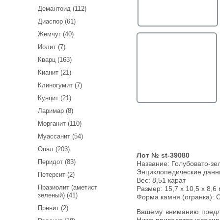
Демантоид (112)
Диаспор (61)
Жемчуг (40)
Иолит (7)
Кварц (163)
Кианит (21)
Клиногумит (7)
Кунцит (21)
Ларимар (8)
Морганит (110)
Муассанит (54)
Опал (203)
Лот № st-39080
Перидот (83)
Название:
Голубовато-зе
Энциклопедические дан
Петерсит (2)
Вес:
8,51 карат
Празиолит (аметист
Размер: 15,7 x 10,5 x 8,6
зеленый) (41)
Форма камня (огранка): 
Пренит (2)
Вашему вниманию предлагается голубовато-зеленый берилл!