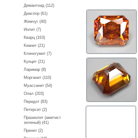
Демантоид (112)
Диаспор (61)
Жемчуг (40)
Иолит (7)
Кварц (163)
Кианит (21)
Клиногумит (7)
Кунцит (21)
Ларимар (8)
Морганит (110)
Муассанит (54)
Опал (203)
Перидот (83)
Петерсит (2)
Празиолит (аметист
зеленый) (41)
Пренит (2)