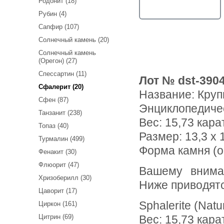
Родонит (18)
Рубин (4)
Сапфир (107)
Солнечный камень (20)
Солнечный камень
(Орегон) (27)
Спессартин (11)
Лот № dst-390
Сфалерит (20)
Название:
Круп
Сфен (87)
Энциклопедиче
Танзанит (238)
Вес:
15,73 кара
Топаз (40)
Размер: 13,3 x 1
Турмалин (499)
Форма камня (о
Фенакит (30)
Флюорит (47)
Вашему вниманию предлагается крупный яркий сфалерит!
Хризоберилл (30)
Ниже приводят
Цаворит (17)
Sphalerite (Natu
Циркон (161)
Цитрин (69)
Вес: 15,73 кара