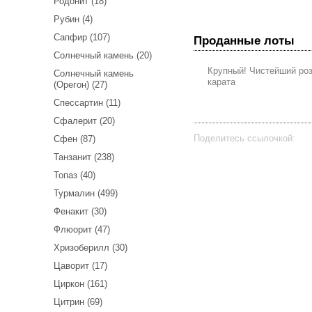
Родонит (18)
Рубин (4)
Сапфир (107)
Проданные лоты
Солнечный камень (20)
Крупный! Чистейший роз
Солнечный камень
карата
(Орегон) (27)
Спессартин (11)
Сфалерит (20)
Поделитесь ссылочкой:
Сфен (87)
Танзанит (238)
Топаз (40)
Турмалин (499)
Фенакит (30)
Флюорит (47)
Хризоберилл (30)
Цаворит (17)
Циркон (161)
Цитрин (69)