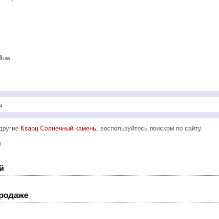
llow
 другие
Кварц Солнечный камень
, воспользуйтесь поиском по сайту.
и
й
продаже