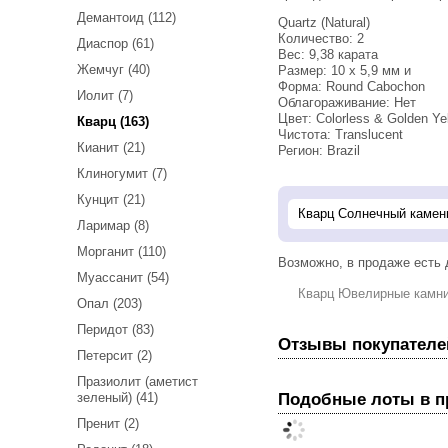
Демантоид (112)
Quartz (Natural)
Количество: 2
Диаспор (61)
Вес: 9,38 карата
Жемчуг (40)
Размер: 10 х 5,9 мм и
Форма: Round Cabochon
Иолит (7)
Облагораживание: Нет
Цвет: Colorless & Golden Ye
Кварц (163)
Чистота: Translucent
Кианит (21)
Регион: Brazil
Клиногумит (7)
Кунцит (21)
Ларимар (8)
Морганит (110)
Возможно, в продаже есть
Муассанит (54)
Кварц Ювелирные камн
Опал (203)
Перидот (83)
Отзывы покупателе
Петерсит (2)
Празиолит (аметист
Подобные лоты в 
зеленый) (41)
Пренит (2)