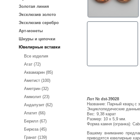
Золотая линия
Эксклюзив золото
Эксклюзив серебро
Арт-монеты
Шнуры и цепочки
Ювелирные вставки
Все изделия
Агат (72)
Аквамарин (85)
Аметист (100)
Аметрин (32)
Аммолит (23)
Лот № dst-39028
Название:
Парный кварц с 
Андалузит (62)
Энциклопедические данны
Апатит (66)
Вес:
9,38 карат
Размер: 10 x 5,9 мм.
Берилл (67)
Форма камня (огранка): Ca
Бирюза (45)
Вашему вниманию предлагается парный кварц с золотистым рутилом топового качества! Эффект кошачьего глаза! Ниже
Гранат (139)
приводятся ювелирные хар