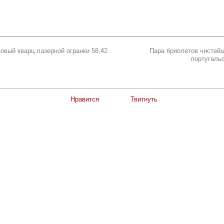
овый кварц лазерной огранки 58,42
Пара бриолетов чистейш
португальс
Нравится
Твитнуть