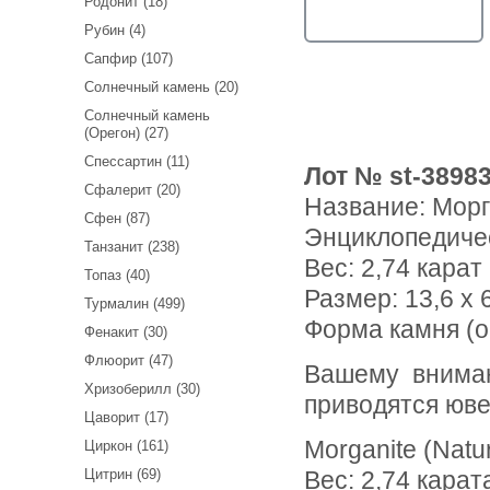
Родонит (18)
Рубин (4)
Сапфир (107)
Солнечный камень (20)
Солнечный камень
(Орегон) (27)
Спессартин (11)
Лот № st-3898
Сфалерит (20)
Название:
Морг
Сфен (87)
Энциклопедиче
Танзанит (238)
Вес:
2,74 карат
Топаз (40)
Размер: 13,6 x 6
Турмалин (499)
Форма камня (о
Фенакит (30)
Флюорит (47)
Вашему вниманию предлагается чистейший морганит! Ниже
Хризоберилл (30)
приводятся юве
Цаворит (17)
Morganite (Natu
Циркон (161)
Цитрин (69)
Вес: 2,74 карат