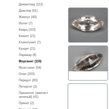
Демантоид (112)
Диаспор (61)
Жемчуг (40)
Иолит (7)
Кварц (163)
Кианит (21)
Клиногумит (7)
Кунцит (21)
Ларимар (8)
Морганит (110)
Муассанит (54)
Опал (203)
Перидот (83)
Петерсит (2)
Празиолит (аметист
зеленый) (41)
Пренит (2)