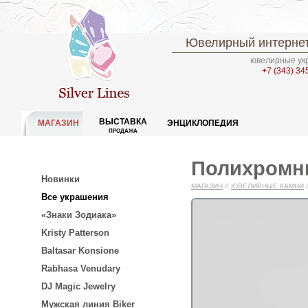
Ювелирный интернет
ювелирные укр
+7 (343) 34
ВЫСТАВКА
МАГАЗИН
ЭНЦИКЛОПЕДИЯ
ПРОДАЖА
Полихромны
Новинки
МАГАЗИН
//
ЮВЕЛИРНЫЕ КАМНИ
/
Все украшения
«Знаки Зодиака»
Kristy Patterson
Baltasar Konsione
Rabhasa Venudary
DJ Magic Jewelry
Мужская линия Biker