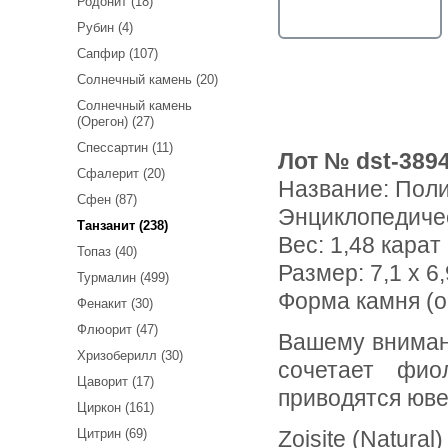
Родонит (18)
Рубин (4)
Сапфир (107)
Солнечный камень (20)
Солнечный камень
(Орегон) (27)
Спессартин (11)
Лот № dst-389
Сфалерит (20)
Название:
Поли
Сфен (87)
Энциклопедиче
Танзанит (238)
Вес:
1,48 карат
Топаз (40)
Размер: 7,1 x 6,
Турмалин (499)
Форма камня (огр
Фенакит (30)
Флюорит (47)
Вашему вниманию предлагается полихромный цоизит! Камень
Хризоберилл (30)
сочетает фио
Цаворит (17)
приводятся юве
Циркон (161)
Цитрин (69)
Zoisite (Natural)