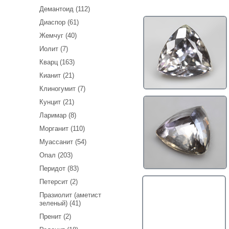
Демантоид (112)
Диаспор (61)
Жемчуг (40)
Иолит (7)
Кварц (163)
Кианит (21)
Клиногумит (7)
Кунцит (21)
Ларимар (8)
Морганит (110)
Муассанит (54)
Опал (203)
Перидот (83)
Петерсит (2)
Празиолит (аметист
зеленый) (41)
Пренит (2)