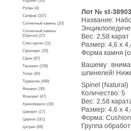
Родонит (18)
Рубин (4)
Лот № st-3890
Сапфир (107)
Название:
Набо
Солнечный камень (20)
Энциклопедиче
Солнечный камень
Вес:
2,58 карат
(Орегон) (27)
Размер: 4,6 х 4,
Спессартин (11)
Сфалерит (20)
Форма камня (о
Сфен (87)
Вашему вниманию предлагается набор из 5 разноцветных
Танзанит (238)
шпинелей! Ниже
Топаз (40)
Турмалин (499)
Spinel (Natural)
Фенакит (30)
Количество: 5
Флюорит (47)
Вес: 2,58 карат
Хризоберилл (30)
Размер: 4,6 х 4,
Цаворит (17)
Форма: Cushion
Циркон (161)
Группа обработ
Цитрин (69)