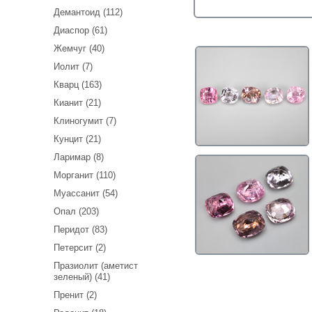
Демантоид (112)
Диаспор (61)
Жемчуг (40)
Иолит (7)
Кварц (163)
Кианит (21)
Клиногумит (7)
Кунцит (21)
Ларимар (8)
Морганит (110)
Муассанит (54)
Опал (203)
Перидот (83)
Петерсит (2)
Празиолит (аметист
зеленый) (41)
Пренит (2)