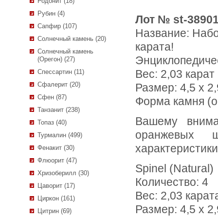
Родонит (18)
Рубин (4)
Лот № st-3890
Сапфир (107)
Название:
Набо
Солнечный камень (20)
карата!
Солнечный камень
Энциклопедиче
(Орегон) (27)
Вес:
2,03 карат
Спессартин (11)
Сфалерит (20)
Размер: 4,5 х 2,
Сфен (87)
Форма камня (о
Танзанит (238)
Вашему вниманию предлагается набор из 4 розовых и
Топаз (40)
оранжевых ш
Турмалин (499)
характеристики
Фенакит (30)
Флюорит (47)
Spinel (Natural)
Хризоберилл (30)
Количество: 4
Цаворит (17)
Вес: 2,03 карат
Циркон (161)
Размер: 4,5 х 2,
Цитрин (69)