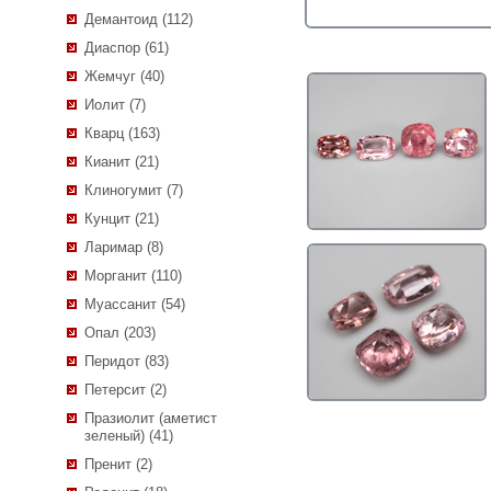
Демантоид (112)
Диаспор (61)
Жемчуг (40)
Иолит (7)
Кварц (163)
Кианит (21)
Клиногумит (7)
Кунцит (21)
Ларимар (8)
Морганит (110)
Муассанит (54)
Опал (203)
Перидот (83)
Петерсит (2)
Празиолит (аметист
зеленый) (41)
Пренит (2)