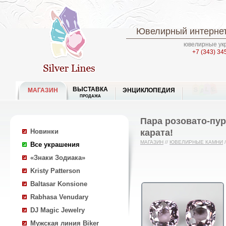
Ювелирный интернет
ювелирные укр
+7 (343) 34
ВЫСТАВКА
МАГАЗИН
ЭНЦИКЛОПЕДИЯ
ПРОДАЖА
Пара розовато-пу
карата!
Новинки
МАГАЗИН
//
ЮВЕЛИРНЫЕ КАМНИ
/
Все украшения
«Знаки Зодиака»
Kristy Patterson
Baltasar Konsione
Rabhasa Venudary
DJ Magic Jewelry
Мужская линия Biker