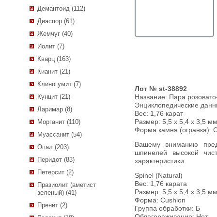
Демантоид (112)
Диаспор (61)
Жемчуг (40)
Иолит (7)
Кварц (163)
Кианит (21)
Клиногумит (7)
Лот № st-38892
Кунцит (21)
Название:
Пара розовато
Энциклопедические дан
Ларимар (8)
Вес:
1,76 карат
Размер: 5,5 х 5,4 х 3,5 мм
Морганит (110)
Форма камня (огранка): 
Муассанит (54)
Вашему вниманию предлагается пара розовато-пурпурных
Опал (203)
шпинелей высокой чис
Перидот (83)
характеристики.
Петерсит (2)
Spinel (Natural)
Вес: 1,76 карата
Празиолит (аметист
Размер: 5,5 х 5,4 х 3,5 мм
зеленый) (41)
Форма: Cushion
Пренит (2)
Группа обработки: Б
Облагораживание: Нет