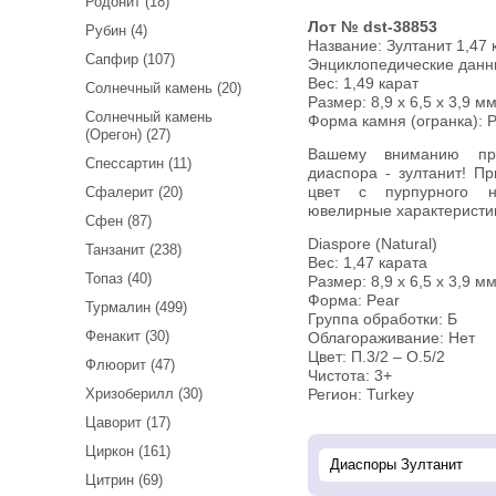
Родонит (18)
Лот № dst-38853
Рубин (4)
Название:
Зултанит 1,47 
Сапфир (107)
Энциклопедические дан
Вес:
1,49 карат
Солнечный камень (20)
Размер: 8,9 x 6,5 x 3,9 мм
Солнечный камень
Форма камня (огранка): 
(Орегон) (27)
Вашему вниманию предлагается редкая разновидность
Спессартин (11)
диаспора - зултанит! П
Сфалерит (20)
цвет с пурпурного н
ювелирные характеристи
Сфен (87)
Diaspore (Natural)
Танзанит (238)
Вес: 1,47 карата
Топаз (40)
Размер: 8,9 х 6,5 х 3,9 м
Форма: Pear
Турмалин (499)
Группа обработки: Б
Фенакит (30)
Облагораживание: Нет
Цвет: П.3/2 – О.5/2
Флюорит (47)
Чистота: 3+
Хризоберилл (30)
Регион: Turkey
Цаворит (17)
Циркон (161)
Цитрин (69)