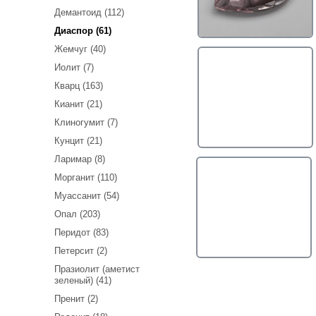
Демантоид (112)
Диаспор (61)
Жемчуг (40)
Иолит (7)
Кварц (163)
Кианит (21)
Клиногумит (7)
Кунцит (21)
Ларимар (8)
Морганит (110)
Муассанит (54)
Опал (203)
Перидот (83)
Петерсит (2)
Празиолит (аметист
зеленый) (41)
Пренит (2)