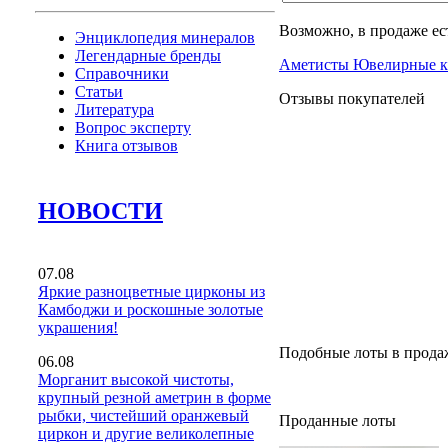
Возможно, в продаже ес
Энциклопедия минералов
Легендарные бренды
Аметисты Ювелирные 
Справочники
Статьи
Отзывы покупателей
Литература
Вопрос эксперту
Книга отзывов
НОВОСТИ
07.08
Яркие разноцветные цирконы из
Камбоджи и роскошные золотые
украшения!
Подобные лоты в прода
06.08
Морганит высокой чистоты,
крупный резной аметрин в форме
рыбки, чистейший оранжевый
Проданные лоты
циркон и другие великолепные