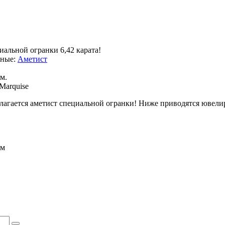
иальной огранки 6,42 карата!
нные:
Аметист
мм.
Marquise
агается аметист специальной огранки! Ниже приводятся ювел
мм