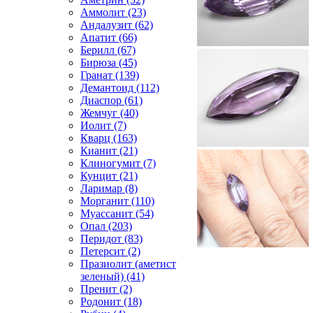
Аммолит (23)
Андалузит (62)
Апатит (66)
Берилл (67)
Бирюза (45)
Гранат (139)
Демантоид (112)
Диаспор (61)
Жемчуг (40)
Иолит (7)
Кварц (163)
Кианит (21)
Клиногумит (7)
Кунцит (21)
Ларимар (8)
Морганит (110)
Муассанит (54)
Опал (203)
Перидот (83)
Петерсит (2)
Празиолит (аметист
зеленый) (41)
Пренит (2)
Родонит (18)