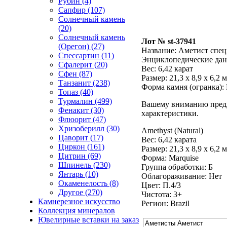
Рубин (4)
Сапфир (107)
Солнечный камень
(20)
Солнечный камень
Лот № st-37941
(Орегон) (27)
Название:
Аметист спец
Спессартин (11)
Энциклопедические да
Сфалерит (20)
Вес:
6,42 карат
Сфен (87)
Размер: 21,3 x 8,9 x 6,2 
Танзанит (238)
Форма камня (огранка): 
Топаз (40)
Турмалин (499)
Вашему вниманию предл
Фенакит (30)
характеристики.
Флюорит (47)
Хризоберилл (30)
Amethyst (Natural)
Цаворит (17)
Вес: 6,42 карата
Циркон (161)
Размер: 21,3 х 8,9 х 6,2 
Цитрин (69)
Форма: Marquise
Шпинель (230)
Группа обработки: Б
Янтарь (10)
Облагораживание: Нет
Окаменелость (8)
Цвет: П.4/3
Другое (270)
Чистота: 3+
Камнерезное искусство
Регион: Brazil
Коллекция минералов
Ювелирные вставки на заказ