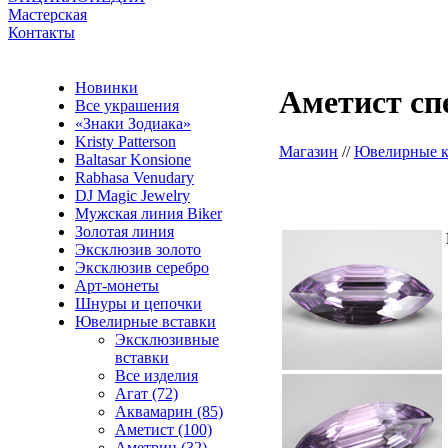
Мастерская
Контакты
Новинки
Аметист сп
Все украшения
«Знаки Зодиака»
Kristy Patterson
Магазин
//
Ювелирные 
Baltasar Konsione
Rabhasa Venudary
DJ Magic Jewelry
Мужская линия Biker
Золотая линия
Эксклюзив золото
Эксклюзив серебро
Арт-монеты
Шнуры и цепочки
Ювелирные вставки
Эксклюзивные
вставки
Все изделия
Агат (72)
Аквамарин (85)
Аметист (100)
Аметрин (32)