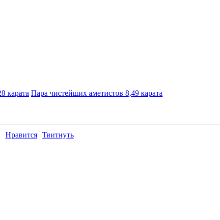
8 карата
Пара чистейших аметистов 8,49 карата
Нравится
Твитнуть