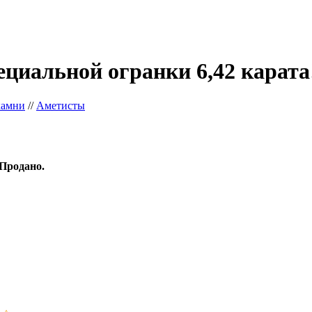
ециальной огранки 6,42 карата
камни
//
Аметисты
Продано.