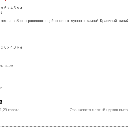
 х 6 х 4,3 мм
rt
.
 х 6 х 4,3 мм
отливом
ни
й
1,29 карата
Оранжевато-желтый циркон высок