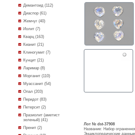
Демантоид (112)
Диаспор (61)
Жемчуг (40)
Иолит (7)
Кварц (163)
Кианит (21)
Клиногумит (7)
Кунцит (21)
Ларимар (8)
Морганит (110)
Муассанит (54)
Опал (203)
Перидот (83)
Петерсит (2)
Празиолит (аметист
зеленый) (41)
Лот № dst-37908
Пренит (2)
Название:
Набор ограненног
Энциклопедические данны