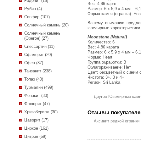
Родонит (18)
Вес:
4,86 карат
Размер: 6 х 5,9 х 4 мм – 6,1
Рубин (4)
Форма камня (огранка): Hea
Сапфир (107)
Вашему вниманию предлагается набор ограненного цейлонского лунного камня! Красивый синий отлив! Ниже приводятся
Солнечный камень (20)
ювелирные характеристики
Солнечный камень
Moonstone (Natural)
(Орегон) (27)
Количество: 6
Спессартин (11)
Вес: 4,86 карата
Размер: 6 х 5,9 х 4 мм – 6,1
Сфалерит (20)
Форма: Heart
Группа обработки: В
Сфен (87)
Облагораживание: Нет
Танзанит (238)
Цвет: бесцветный с синим 
Чистота: 3+, 3 и 4+
Топаз (40)
Регион: Sri Lanka
Турмалин (499)
Фенакит (30)
Другое Ювелирные кам
Флюорит (47)
Отзывы покупателе
Хризоберилл (30)
Цаворит (17)
Аксинит редкой огранки 
Циркон (161)
Цитрин (69)