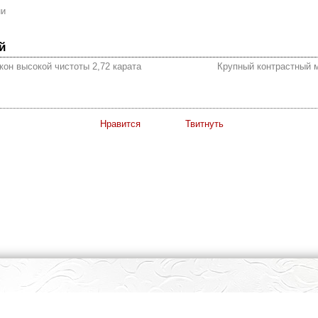
ни
й
он высокой чистоты 2,72 карата
Крупный контрастный м
Нравится
Твитнуть