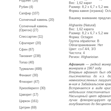
Родонит (18)
Вес:
1,62 карат
Размер: 8,2 x 6,7 x 5,2 мм.
Рубин (4)
Форма камня (огранка): Oct
Сапфир (107)
Вашему вниманию предлаг
Солнечный камень (20)
Afghanite (Natural)
Солнечный камень
Вес: 1,62 карата
(Орегон) (27)
Размер: 8,2 х 6,7 х 5,2 мм
Спессартин (11)
Форма: Octagon
Группа обработки: В
Сфалерит (20)
Облагораживание: Нет
Цвет: сз-Г.4/4, 3/3
Сфен (87)
Чистота: 4
Танзанит (238)
Регион: Afghanistan
Топаз (40)
Афганит
— редкий минер
минерала в 1967 году.
Турмалин (499)
Впервые афганит был обна
Фенакит (30)
тысячелетии до н.э. д
немногочисленных лазурит
Флюорит (47)
м-ния в Забайкальском крае
Встречается в виде крис
Хризоберилл (30)
небольших пластинчатых 
Цаворит (17)
Насыщеный цвет афганита
лучах флюоресцирует о
Циркон (161)
голубоватого до бесцветн
Цитрин (69)