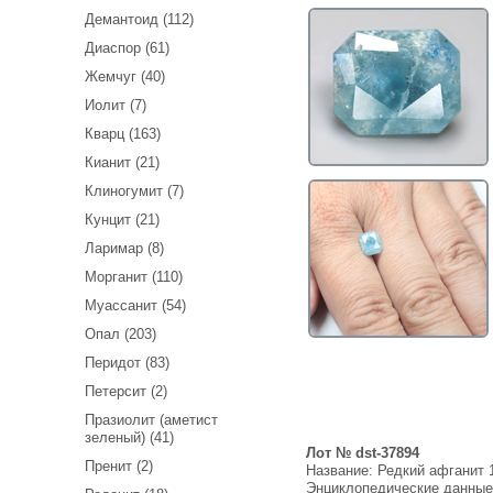
Демантоид (112)
Диаспор (61)
Жемчуг (40)
Иолит (7)
Кварц (163)
Кианит (21)
Клиногумит (7)
Кунцит (21)
Ларимар (8)
Морганит (110)
Муассанит (54)
Опал (203)
Перидот (83)
Петерсит (2)
Празиолит (аметист
зеленый) (41)
Лот № dst-37894
Пренит (2)
Название:
Редкий афганит 1
Энциклопедические данны