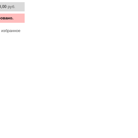
0,00
руб.
овано.
 избранное