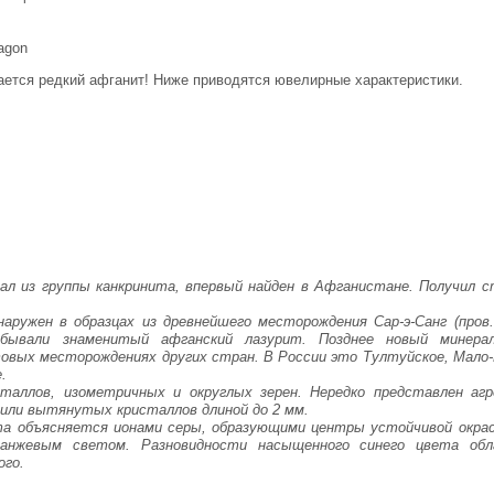
agon
ается редкий афганит! Ниже приводятся ювелирные характеристики.
ал из группы канкринита, впервый найден в Афганистане. Получил
ружен в образцах из древнейшего месторождения Сар-э-Санг (пров.
обывали знаменитый афганский лазурит. Позднее новый минер
овых месторождениях других стран. В России это Тултуйское, Мало
.
таллов, изометричных и округлых зерен. Нередко представлен аг
или вытянутых кристаллов длиной до 2 мм.
 объясняется ионами серы, образующими центры устойчивой окра
ранжевым светом. Разновидности насыщенного синего цвета об
ого.