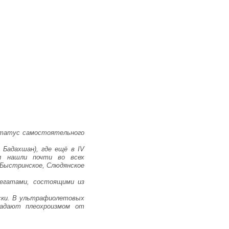
 статус самостоятельного
 Бадахшан), где ещё в IV
ал нашли почти во всех
-Быстринское, Слюдянское
регатами, состоящими из
ски. В ультрафиолетовых
ладают плеохроизмом от