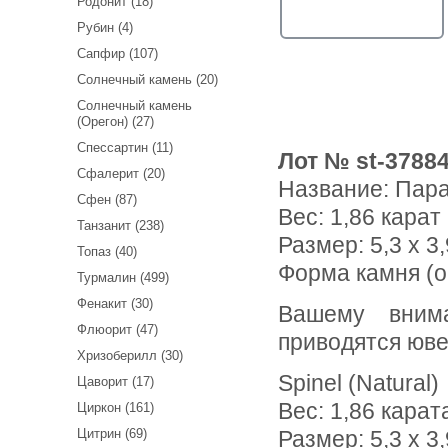
Родонит (18)
Рубин (4)
Сапфир (107)
Солнечный камень (20)
Солнечный камень
(Орегон) (27)
Спессартин (11)
Лот № st-3788
Сфалерит (20)
Название:
Пара
Сфен (87)
Вес:
1,86 карат
Танзанит (238)
Размер: 5,3 х 3,
Топаз (40)
Форма камня (о
Турмалин (499)
Фенакит (30)
Вашему вниманию предлагается пара шпинелей! Ниже
Флюорит (47)
приводятся юве
Хризоберилл (30)
Spinel (Natural)
Цаворит (17)
Вес: 1,86 карат
Циркон (161)
Цитрин (69)
Размер: 5,3 х 3,