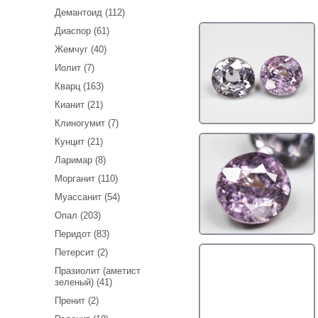
Демантоид (112)
Диаспор (61)
Жемчуг (40)
Иолит (7)
Кварц (163)
Кианит (21)
Клиногумит (7)
Кунцит (21)
Ларимар (8)
Морганит (110)
Муассанит (54)
Опал (203)
Перидот (83)
Петерсит (2)
Празиолит (аметист
зеленый) (41)
Пренит (2)