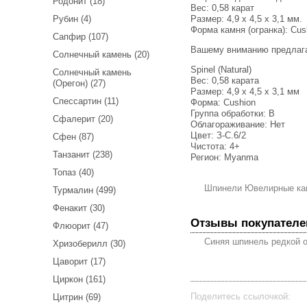
Родонит (18)
Вес:
0,58 карат
Размер: 4,9 x 4,5 x 3,1 мм.
Рубин (4)
Форма камня (огранка): Cus
Сапфир (107)
Вашему вниманию предлаг
Солнечный камень (20)
Spinel (Natural)
Солнечный камень
Вес: 0,58 карата
(Орегон) (27)
Размер: 4,9 х 4,5 х 3,1 мм
Спессартин (11)
Форма: Cushion
Группа обработки: В
Сфалерит (20)
Облагораживание: Нет
Цвет: З-С.6/2
Сфен (87)
Чистота: 4+
Танзанит (238)
Регион: Myanma
Топаз (40)
Шпинели Ювелирные ка
Турмалин (499)
Фенакит (30)
Отзывы покупателе
Флюорит (47)
Синяя шпинель редкой о
Хризоберилл (30)
Цаворит (17)
Циркон (161)
Поделитесь ссылочкой:
Цитрин (69)