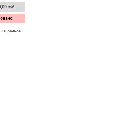
0,00
руб.
овано.
 избранное