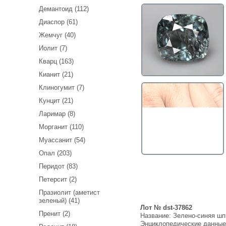
Демантоид (112)
Диаспор (61)
Жемчуг (40)
Иолит (7)
Кварц (163)
Кианит (21)
Клиногумит (7)
Кунцит (21)
Ларимар (8)
Морганит (110)
Муассанит (54)
Опал (203)
Перидот (83)
Петерсит (2)
Празиолит (аметист
зеленый) (41)
Лот № dst-37862
Пренит (2)
Название:
Зелено-синяя шп
Энциклопедические данны