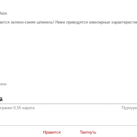
hion
ается зелено-синяя шпинель! Ниже приводятся ювелирные характеристи
мни
й
гранки 0,55 карата
Пурпурн
Нравится
Твитнуть