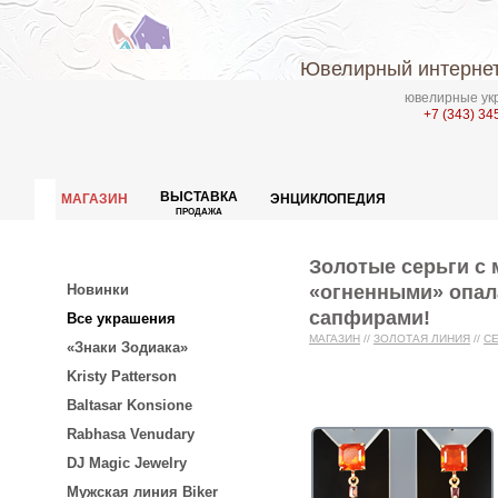
Ювелирный интернет
ювелирные укр
+7 (343) 34
ВЫСТАВКА
МАГАЗИН
ЭНЦИКЛОПЕДИЯ
ПРОДАЖА
Золотые серьги с
«огненными» опала
Новинки
сапфирами!
Все украшения
МАГАЗИН
//
ЗОЛОТАЯ ЛИНИЯ
//
С
«Знаки Зодиака»
Kristy Patterson
Baltasar Konsione
Rabhasa Venudary
DJ Magic Jewelry
Мужская линия Biker