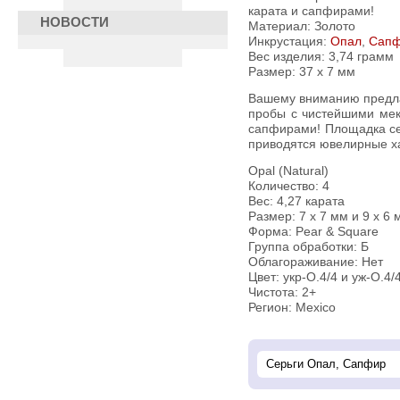
карата и сапфирами!
НОВОСТИ
Материал: Золото
Инкрустация:
Опал
,
Сап
Вес изделия:
3,74 грамм
Размер: 37 х 7 мм
Вашему вниманию предлагаются серьги из желтого золота 585
пробы с чистейшими ме
сапфирами! Площадка сер
приводятся ювелирные ха
Opal (Natural)
Количество: 4
Вес: 4,27 карата
Размер: 7 х 7 мм и 9 х 6 
Форма: Pear & Square
Группа обработки: Б
Облагораживание: Нет
Цвет: укр-О.4/4 и уж-О.4/
Чистота: 2+
Регион: Mexico