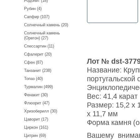
Родонит (18)
Рубин (4)
Сапфир (107)
Солнечный камень (20)
Солнечный камень
(Орегон) (27)
Спессартин (11)
Сфалерит (20)
Лот № dst-377
Сфен (87)
Название:
Круп
Танзанит (238)
португальской о
Топаз (40)
Энциклопедиче
Турмалин (499)
Вес:
41,4 карат
Фенакит (30)
Флюорит (47)
Размер: 15,2 х 1
Хризоберилл (30)
х 11,7 мм
Цаворит (17)
Форма камня (о
Циркон (161)
Вашему вниманию предлагается крупный набор чистейшего
Цитрин (69)