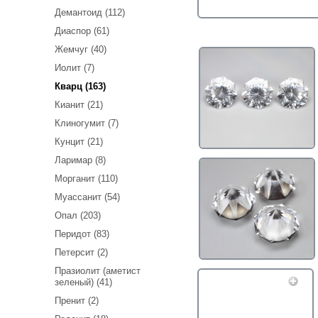
Демантоид (112)
Диаспор (61)
Жемчуг (40)
Иолит (7)
Кварц (163)
Кианит (21)
Клиногумит (7)
Кунцит (21)
Ларимар (8)
Морганит (110)
Муассанит (54)
Опал (203)
Перидот (83)
Петерсит (2)
Празиолит (аметист
зеленый) (41)
Пренит (2)