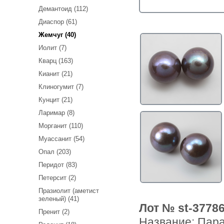
Демантоид (112)
Диаспор (61)
Жемчуг (40)
Иолит (7)
Кварц (163)
Кианит (21)
Клиногумит (7)
Кунцит (21)
Ларимар (8)
Морганит (110)
Муассанит (54)
Опал (203)
Перидот (83)
Петерсит (2)
Празиолит (аметист
зеленый) (41)
Лот № st-3778
Пренит (2)
Название:
Пара