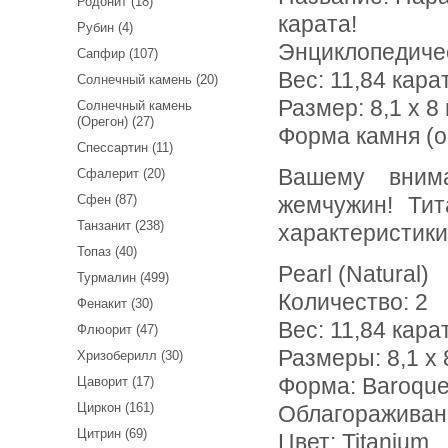
Родонит (18)
карата!
Рубин (4)
Энциклопедиче
Сапфир (107)
Вес:
11,84 кара
Солнечный камень (20)
Размер: 8,1 х 8 
Солнечный камень
(Орегон) (27)
Форма камня (о
Спессартин (11)
Вашему вниманию предлагается пара черных морских
Сфалерит (20)
Сфен (87)
жемчужин! Ти
Танзанит (238)
характеристики
Топаз (40)
Pearl (Natural)
Турмалин (499)
Количество: 2
Фенакит (30)
Вес: 11,84 кара
Флюорит (47)
Размеры: 8,1 х 
Хризоберилл (30)
Цаворит (17)
Форма: Baroqu
Циркон (161)
Облагораживан
Цитрин (69)
Цвет: Titanium