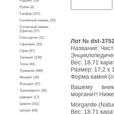
Родонит (18)
Рубин (4)
Сапфир (107)
Солнечный камень (20)
Солнечный камень
(Орегон) (27)
Спессартин (11)
Лот № dst-375
Сфалерит (20)
Название:
Чист
Сфен (87)
Энциклопедиче
Танзанит (238)
Вес:
18,71 кара
Топаз (40)
Размер: 17,2 x 
Турмалин (499)
Форма камня (о
Фенакит (30)
Флюорит (47)
Вашему вниманию предлагается чистейший крупный
Хризоберилл (30)
морганит! Ниже
Цаворит (17)
Morganite (Natu
Циркон (161)
Цитрин (69)
Вес: 18,71 кара