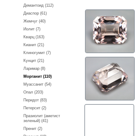
Демантоид (112)
Диаспор (61)
Жемчуг (40)
Иолит (7)
Кварц (163)
Кианит (21)
Клиногумит (7)
Кунцит (21)
Ларимар (8)
Морганит (110)
Муассанит (54)
Опал (203)
Перидот (83)
Петерсит (2)
Празиолит (аметист
зеленый) (41)
Пренит (2)