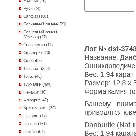
Родонит (18)
Рубин (4)
Сапфир (107)
Солнечный камень (20)
Солнечный камень
(Орегон) (27)
Спессартин (11)
Лот № dst-374
Сфалерит (20)
Название:
Данб
Сфен (87)
Энциклопедиче
Танзанит (238)
Вес:
1,94 карат
Топаз (40)
Размер: 12,8 x 5
Турмалин (499)
Форма камня (о
Фенакит (30)
Флюорит (47)
Вашему вниманию предлагается редкий данбурит! Ниже
Хризоберилл (30)
приводятся юве
Цаворит (17)
Danburite (Natur
Циркон (161)
Цитрин (69)
Вес: 1,94 карат