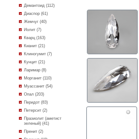
Демантоид (112)
Диаспор (61)
Жемчуг (40)
Иолит (7)
Кварц (163)
Кианит (21)
Клиногумит (7)
Кунцит (21)
Ларимар (8)
Морганит (110)
Муассанит (54)
Опал (203)
Перидот (83)
Петерсит (2)
Празиолит (аметист
зеленый) (41)
Пренит (2)