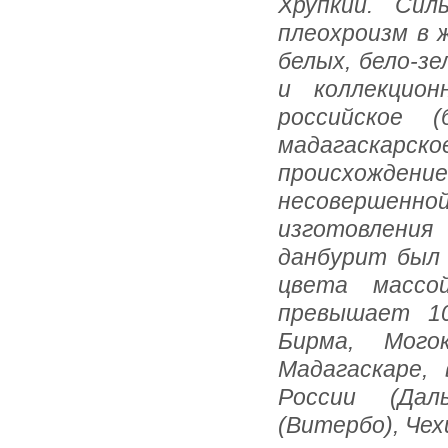
Хрупкий. Сил
плеохроизм в 
белых, бело-з
и коллекцио
российское 
мадагаскарско
происхожден
несовершенной
изготовлени
данбурит был
цвета массо
превышает 10
Бирма, Мого
Мадагаскаре, 
России (Дал
(Витербо), Чех