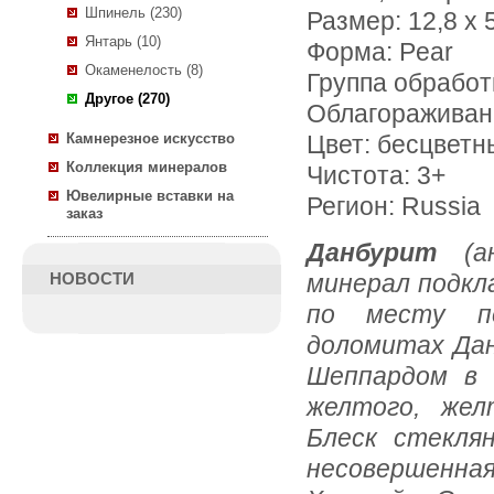
Шпинель (230)
Размер: 12,8 х 
Янтарь (10)
Форма: Pear
Окаменелость (8)
Группа обработ
Другое (270)
Облагораживан
Камнерезное искусство
Цвет: бесцветн
Коллекция минералов
Чистота: 3+
Ювелирные вставки на
Регион: Russia
заказ
Данбурит
(
минерал подкл
НОВОСТИ
по месту пе
доломитах Да
Шеппардом в 
желтого, жел
Блеск стекля
несовершенная