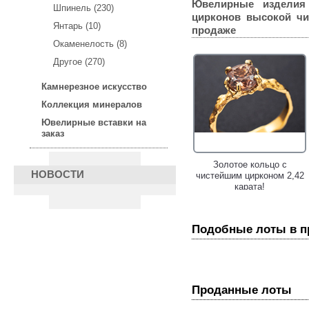
Ювелирные изделия
Шпинель (230)
цирконов высокой чис
Янтарь (10)
продаже
Окаменелость (8)
Другое (270)
Камнерезное искусство
Коллекция минералов
Ювелирные вставки на
заказ
Золотое кольцо с крупным
Золотое кольцо с
НОВОСТИ
неоново-зеленым апатитом
чистейшим цирконом 2,42
3,03 карата и цирконами!
карата!
Подобные лоты в 
Проданные лоты