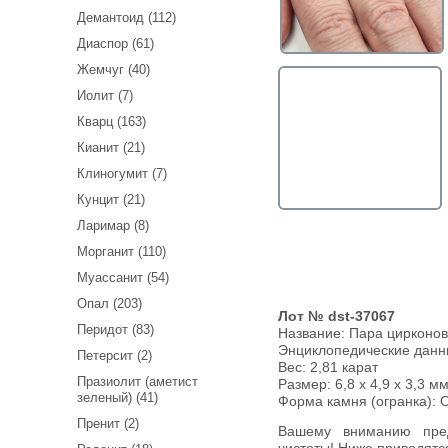
Демантоид (112)
Диаспор (61)
Жемчуг (40)
Иолит (7)
Кварц (163)
Кианит (21)
Клиногумит (7)
Кунцит (21)
Ларимар (8)
Морганит (110)
Муассанит (54)
Опал (203)
Лот № dst-37067
Перидот (83)
Название:
Пара цирконов 
Энциклопедические дан
Петерсит (2)
Вес:
2,81 карат
Празиолит (аметист
Размер: 6,8 х 4,9 х 3,3 мм
зеленый) (41)
Форма камня (огранка): 
Пренит (2)
Вашему вниманию предлагается пара цирконов высокой