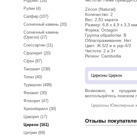
чистоты! Ниже приводятс
Родонит (18)
Рубин (4)
Zircon (Natural)
Количество: 2
Сапфир (107)
Вес: 2,81 карата
Солнечный камень (20)
Размер: 6,8 х 4,9 х 3,3 мм
Форма: Octagon
Солнечный камень
Группа обработки: В
(Орегон) (27)
Облагораживание: Нет
Спессартин (11)
Цвет: Ж.5/2 и и укр-4/3
Чистота: 2 и 3+
Сфалерит (20)
Регион: Cambodia
Сфен (87)
Танзанит (238)
Топаз (40)
Турмалин (499)
Возможно, в прода
Фенакит (30)
воспользуйтесь поиском п
Флюорит (47)
Цирконы Ювелирные 
Хризоберилл (30)
Цаворит (17)
Отзывы покупателе
Циркон (161)
Цитрин (69)