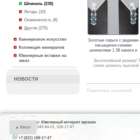
Шпинель (230)
Янтарь (10)
Окаменелость (8)
Другое (270)
Камнерезное искусство
Золотые пусеты с редкими
Золотые серьги с редкими
синими шпинелями 0,73
насыщенно-синими
Коллекция минералов
карата!
шпинелями 1,38 карата и
бриллиантами!
Ювелирные вставки на
Эксклюзивный размер! Т
заказ
синяя шпинель высокой 
НОВОСТИ
Поделитесь ссылочкой:
Золотое кольцо c красной,
Крупный золотой кулон с
оранжевой, пурпурной
роскошными опалами 18,75
шпинелями 4,17 карата и
карата, красной шпинелью
г. Екатеринбург,
Ювелирный интернет магазин
лейкосапфирами!
и бесцветными цирконами!
Тел.: +7 (343) 345-84-01, 328-17-47
▲ Вверх
+7 (922) 188-17-47