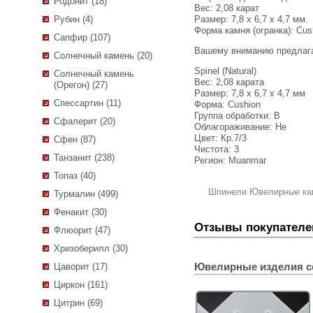
Родонит (18)
Вес:
2,08 карат
Размер: 7,8 x 6,7 x 4,7 мм.
Рубин (4)
Форма камня (огранка): Cus
Сапфир (107)
Вашему вниманию предлаг
Солнечный камень (20)
Spinel (Natural)
Солнечный камень
Вес: 2,08 карата
(Орегон) (27)
Размер: 7,8 х 6,7 х 4,7 мм
Спессартин (11)
Форма: Cushion
Группа обработки: В
Сфалерит (20)
Облагораживание: Не
Цвет: Кр.7/3
Сфен (87)
Чистота: 3
Танзанит (238)
Регион: Muanmar
Топаз (40)
Шпинели Ювелирные ка
Турмалин (499)
Фенакит (30)
Отзывы покупателе
Флюорит (47)
Хризоберилл (30)
Ювелирные изделия с
Цаворит (17)
Циркон (161)
Цитрин (69)