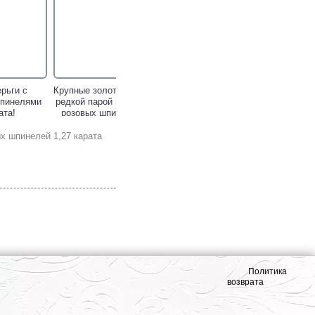
рьги с
Крупные золотые пусеты с
пинелями
редкой парой насыщенно-
ата!
розовых шпинелей 4,78
карата!
х шпинелей 1,27 карата
кольцо с
Серебряное кольцо с
убином и
насыщенным рубином и
Политика
нелями!
черными шпинелями!
возврата