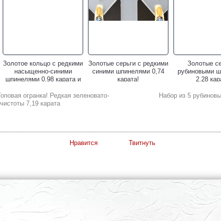
Золотое кольцо c редкими
Золотые серьги с редкими
Золотые се
насыщенно-синими
синими шпинелями 0,74
рубиновыми ш
шпинелями 0,98 карата и
карата!
2,28 кар
бриллиантами!
оповая огранка! Редкая зеленовато-
Набор из 5 рубиновы
чистоты 7,19 карата
Нравится
Твитнуть
Золотое кольцо с
Серебряные серьги с
Серебряное 
насыщенной рубиновой и
насыщенными рубинами и
насыщенным р
ярими "неоновыми"
черными шпинелями!
черными шпи
шпинелями 1,2 карата!