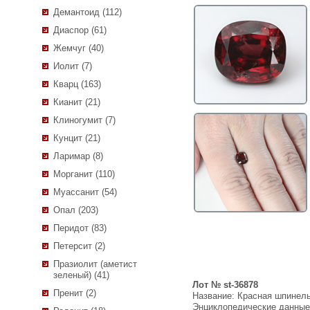
Демантоид (112)
Диаспор (61)
Жемчуг (40)
Иолит (7)
Кварц (163)
Кианит (21)
Клиногумит (7)
Кунцит (21)
Ларимар (8)
Морганит (110)
Муассанит (54)
Опал (203)
Перидот (83)
Петерсит (2)
Празиолит (аметист
зеленый) (41)
Лот № st-36878
Пренит (2)
Название:
Красная шпинель
Энциклопедические данны