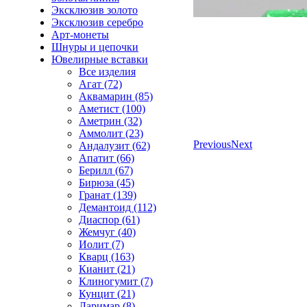
Эксклюзив золото
Эксклюзив серебро
Арт-монеты
Шнуры и цепочки
Ювелирные вставки
Все изделия
Агат (72)
Аквамарин (85)
Аметист (100)
Аметрин (32)
Аммолит (23)
Previous
Next
Андалузит (62)
Апатит (66)
Берилл (67)
Бирюза (45)
Гранат (139)
Демантоид (112)
Диаспор (61)
Жемчуг (40)
Иолит (7)
Кварц (163)
Кианит (21)
Клиногумит (7)
Кунцит (21)
Ларимар (8)