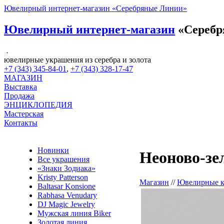
Ювелирный интернет-магазин «Серебряные Линии»
Ювелирный интернет-магазин
«Серебр
ювелирные украшения из серебра и золота
+7 (343) 345-84-01
,
+7 (343) 328-17-47
МАГАЗИН
Выставка
Продажа
ЭНЦИКЛОПЕДИЯ
Мастерская
Контакты
Новинки
Неоново-зе
Все украшения
«Знаки Зодиака»
Kristy Patterson
Магазин
//
Ювелирные 
Baltasar Konsione
Rabhasa Venudary
DJ Magic Jewelry
Мужская линия Biker
Золотая линия