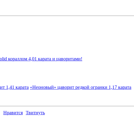
olid кораллом 4,01 карата и цаворитами!
т 1,41 карата
«Неоновый» цаворит редкой огранки 1,17 карата
з золота и серебра с яркими цаворитами 0,43 карата!
Нравится
Твитнуть