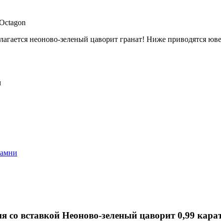
 Octagon
агается неоново-зеленый цаворит гранат! Ниже приводятся юв
м
камни
я со вставкой
Неоново-зеленый цаворит 0,99 кара