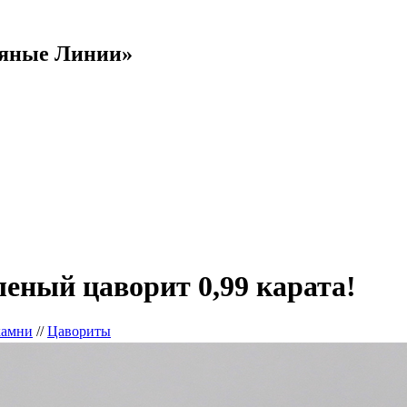
яные Линии»
леный цаворит 0,99 карата!
камни
//
Цавориты