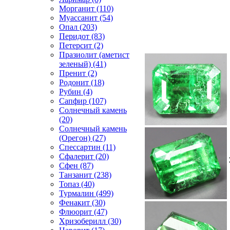
Морганит (110)
Муассанит (54)
Опал (203)
Перидот (83)
Петерсит (2)
Празиолит (аметист
зеленый) (41)
Пренит (2)
Родонит (18)
Рубин (4)
Сапфир (107)
Солнечный камень
(20)
Солнечный камень
(Орегон) (27)
Спессартин (11)
Сфалерит (20)
Сфен (87)
Танзанит (238)
Топаз (40)
Турмалин (499)
Фенакит (30)
Флюорит (47)
Хризоберилл (30)