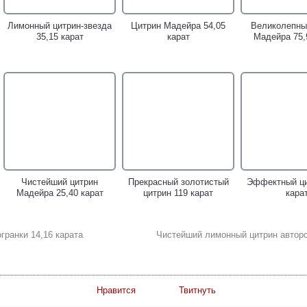
Лимонный цитрин-звезда
Цитрин Мадейра 54,05
Великолепны
35,15 карат
карат
Мадейра 75,
Серебряное кольцо с
Серебряное кольцо с
Серебряное 
насыщенным цитрином и
насыщенным цитрином,
крупным цит
перидотами!
спессартином и родолитом
бесцветными 
гранатом!
Чистейший цитрин
Прекрасный золотистый
Эффектный ци
Мадейра 25,40 карат
цитрин 119 карат
кара
гранки 14,16 карата
Чистейший лимонный цитрин авторск
Изящное серебряное
Серебряное кольцо с
Серебряное 
кольцо с цитрином!
крупным цитрином!
цитрином и ал
граната
Нравится
Твитнуть