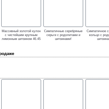
Массивный золотой кулон
Симпатичные серебряные
Симпатичное с
с чистейшим крупным
серьги с родолитами и
кольцо с род
лимонным цитрином 46,45
цитринами!
цитрина
карата!
продаже
Чудесные cеребряные
Чудесное cеребряное
Шикарные cе
серьги с родолитами и
кольцо с родолитом и
серьги с ци
цитринами!
цитринами!