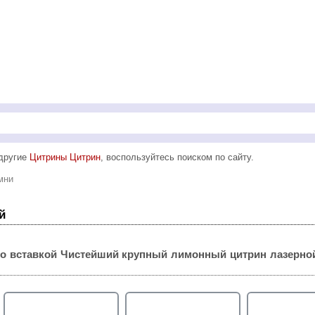
 другие
Цитрины Цитрин
, воспользуйтесь поиском по сайту.
мни
й
о вставкой
Чистейший крупный лимонный цитрин лазерной