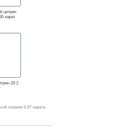
й цитрин
95 карат
кольцо с
Серебряное кольцо с
рином и
насыщенным цитрином!
топазами!
трин 20.2
т
ой огранки 6,97 карата
кольцо с
Чудесный серебряный
ьмандинами
комплект с цитринами!
ми!