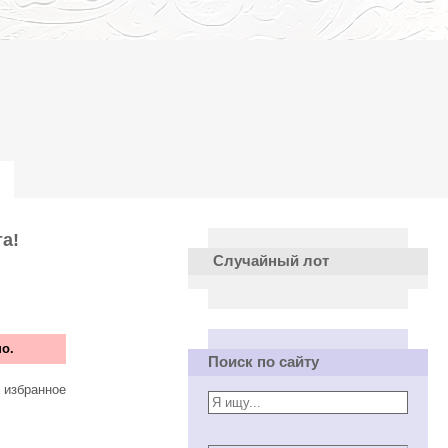
а!
Случайный лот
о.
Поиск по сайту
 избранное