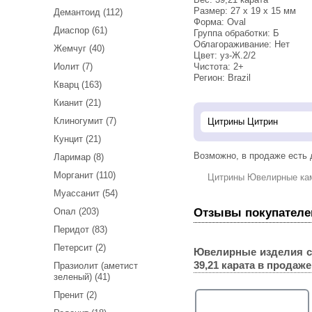
Размер: 27 х 19 х 15 мм
Демантоид (112)
Форма: Oval
Диаспор (61)
Группа обработки: Б
Облагораживание: Нет
Жемчуг (40)
Цвет: уз-Ж.2/2
Иолит (7)
Чистота: 2+
Регион: Brazil
Кварц (163)
Кианит (21)
Клиногумит (7)
Кунцит (21)
Возможно, в продаже есть
Ларимар (8)
Морганит (110)
Цитрины Ювелирные ка
Муассанит (54)
Отзывы покупателе
Опал (203)
Перидот (83)
Петерсит (2)
Ювелирные изделия с
39,21 карата
в продаже
Празиолит (аметист
зеленый) (41)
Пренит (2)