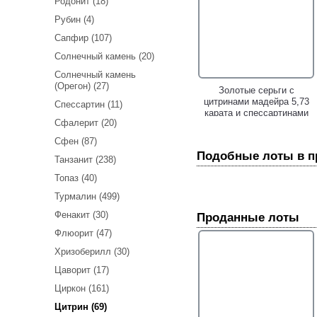
Родонит (18)
Рубин (4)
Сапфир (107)
Солнечный камень (20)
Солнечный камень
(Орегон) (27)
Золотое кольцо с крупным
Золотые серьги с
резным цитрином 11,9
цитринами мадейра 5,73
Спессартин (11)
карата и бесцветными
карата и спессартинами
Сфалерит (20)
топазами!
гранатами!
Сфен (87)
Подобные лоты в 
Танзанит (238)
Топаз (40)
Турмалин (499)
Фенакит (30)
Проданные лоты
Флюорит (47)
Стильные серебряные
Стильное серебряное
Хризоберилл (30)
серьги с цитринами и
кольцо с цитрином и
Цаворит (17)
«неоновыми» апатитами!
«неоновым» апатитом!
Циркон (161)
Цитрин (69)