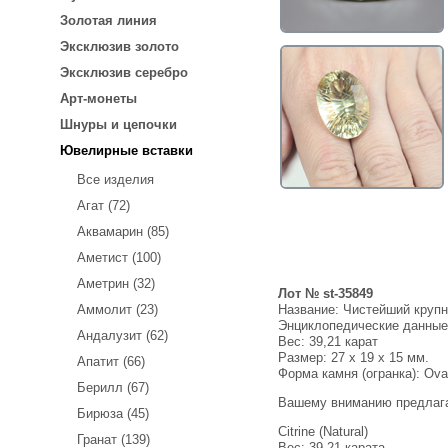
Золотая линия
Эксклюзив золото
Эксклюзив серебро
Арт-монеты
Шнуры и цепочки
Ювелирные вставки
Все изделия
Агат (72)
Аквамарин (85)
Аметист (100)
Аметрин (32)
Лот № st-35849
Название:
Чистейший крупн
Аммолит (23)
Энциклопедические данны
Андалузит (62)
Вес:
39,21 карат
Размер: 27 x 19 x 15 мм.
Апатит (66)
Форма камня (огранка): Ova
Берилл (67)
Вашему вниманию предлаг
Бирюза (45)
Citrine (Natural)
Гранат (139)
Вес: 39,21 карата