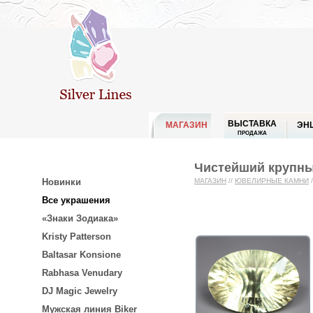
ВЫСТАВКА
МАГАЗИН
ЭН
ПРОДАЖА
Чистейший крупный
Новинки
МАГАЗИН
//
ЮВЕЛИРНЫЕ КАМНИ
/
Все украшения
«Знаки Зодиака»
Kristy Patterson
Baltasar Konsione
Rabhasa Venudary
DJ Magic Jewelry
Мужская линия Biker