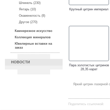
Шпинель (230)
Крупный цитрин империал
Янтарь (10)
Окаменелость (8)
Другое (270)
Камнерезное искусство
Изящное серебряное
Замечательный
кольцо с цитринами!
серебряный комплект с
Коллекция минералов
яркими цитринами!
Ювелирные вставки на
заказ
НОВОСТИ
Пара золотистых цитринов
28,35 карат
Яркий цитрин лазерной о
Серебряное кольцо с
Изящные серебряные
цитрином и бесцветными
серьги с цитринами!
топазами!
Поделитесь ссылочкой: