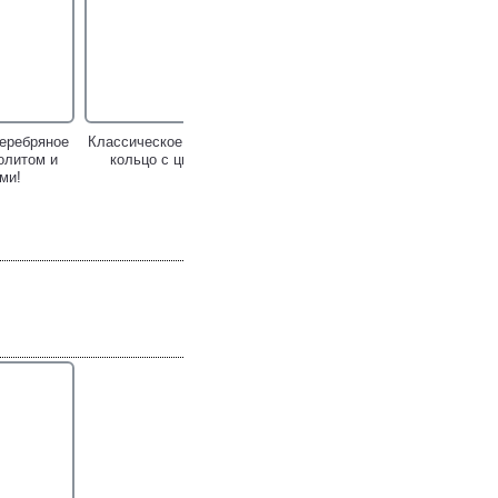
еребряное
Классическое cеребряное
олитом и
кольцо с цитрином!
ми!
ребряные
Изящные серебряные
тринами!
серьги с цитринами!