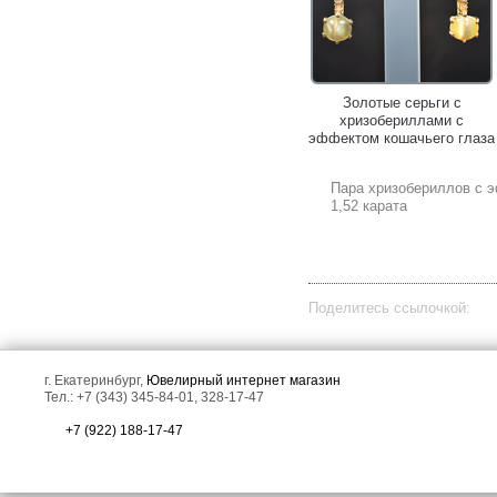
Золотые серьги с редкими
Золотые серьги с
хризобериллами 2,94
хризобериллами с
карата и бесцветными
эффектом кошачьего глаза
цирконами!
2,05 карата и
бриллиантами!
Пара хризобериллов с 
1,52 карата
Поделитесь ссылочкой:
Золотое кольцо с
Золотое кольцо с
уральскими
хризиобериллом с ярко-
г. Екатеринбург,
Ювелирный интернет магазин
александритами высоких
выраженным эффектом
Тел.: +7 (343) 345-84-01, 328-17-47
характеристик 0,7 карата,
кошачьего глаза 0,84
хризобериллами 6,17
карата и брилилантами!
+7 (922) 188-17-47
карата и бриллиантом!