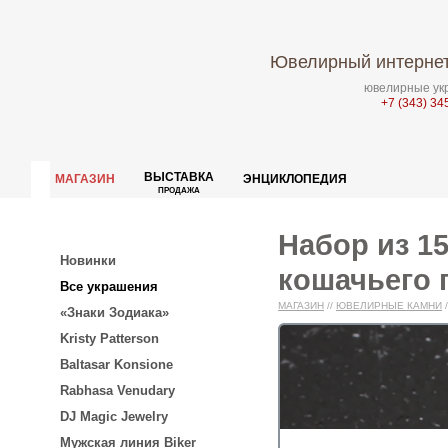
Ювелирный интернет
ювелирные укр
+7 (343) 34
ВЫСТАВКА
МАГАЗИН
ЭНЦИКЛОПЕДИЯ
ПРОДАЖА
Набор из 1
Новинки
кошачьего г
Все украшения
МАГАЗИН
//
ЮВЕЛИРНЫЕ КАМНИ
/
«Знаки Зодиака»
Kristy Patterson
Baltasar Konsione
Rabhasa Venudary
DJ Magic Jewelry
Мужская линия Biker