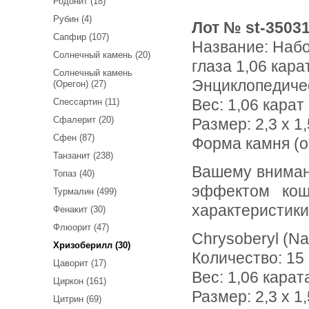
Родонит (18)
Рубин (4)
Лот № st-3503
Сапфир (107)
Название:
Набо
Солнечный камень (20)
глаза 1,06 кара
Солнечный камень
Энциклопедиче
(Орегон) (27)
Вес:
1,06 карат
Спессартин (11)
Сфалерит (20)
Размер: 2,3 x 1
Сфен (87)
Форма камня (о
Танзанит (238)
Вашему вниманию предлагается набор из 15 хризобериллов с
Топаз (40)
эффектом кош
Турмалин (499)
характеристики
Фенакит (30)
Флюорит (47)
Chrysoberyl (Na
Хризоберилл (30)
Количество: 15
Цаворит (17)
Вес: 1,06 карат
Циркон (161)
Размер: 2,3 х 1
Цитрин (69)