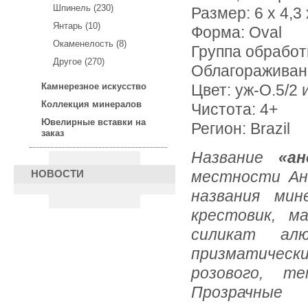
Шпинель (230)
Размер: 6 х 4,3 
Янтарь (10)
Форма: Oval
Окаменелость (8)
Группа обработ
Другое (270)
Облагораживан
Камнерезное искусство
Цвет: уж-О.5/2 
Коллекция минералов
Чистота: 4+
Ювелирные вставки на
Регион: Brazil
заказ
Название
«анд
местности Анд
НОВОСТИ
названия мин
крестовик, м
силикат ал
призматическ
розового, те
Прозрачны