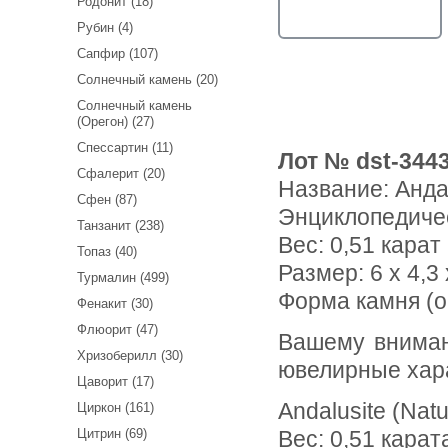
Родонит (18)
Рубин (4)
Сапфир (107)
Солнечный камень (20)
Солнечный камень
(Орегон) (27)
Спессартин (11)
Лот № dst-344
Сфалерит (20)
Название:
Анда
Сфен (87)
Энциклопедиче
Танзанит (238)
Вес:
0,51 карат
Топаз (40)
Размер: 6 x 4,3 
Турмалин (499)
Форма камня (о
Фенакит (30)
Флюорит (47)
Вашему вниманию предлагается андалузит! Ниже приводятся
Хризоберилл (30)
ювелирные хар
Цаворит (17)
Andalusite (Natu
Циркон (161)
Цитрин (69)
Вес: 0,51 карат