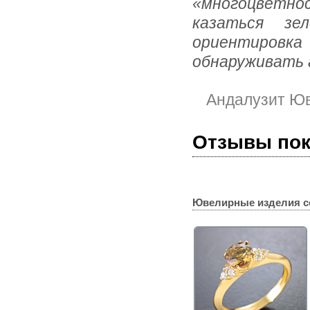
«многоцветно
казаться зе
ориентиров
обнаруживать 
Андалузит Ю
Отзывы по
Ювелирные изделия с