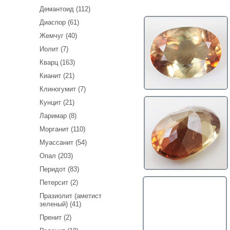
Демантоид (112)
Диаспор (61)
Жемчуг (40)
Иолит (7)
Кварц (163)
Кианит (21)
Клиногумит (7)
Кунцит (21)
Ларимар (8)
Морганит (110)
Муассанит (54)
Опал (203)
Перидот (83)
Петерсит (2)
Празиолит (аметист
зеленый) (41)
Пренит (2)