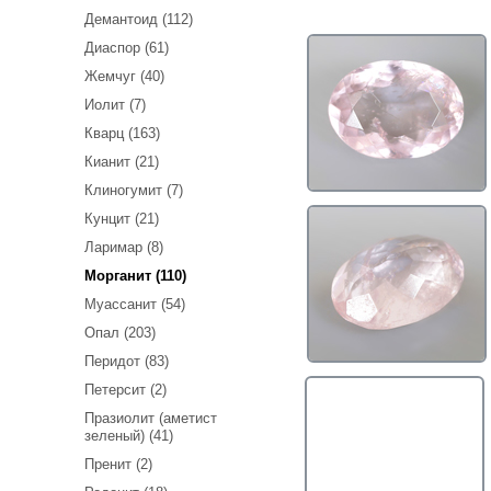
Демантоид (112)
Диаспор (61)
Жемчуг (40)
Иолит (7)
Кварц (163)
Кианит (21)
Клиногумит (7)
Кунцит (21)
Ларимар (8)
Морганит (110)
Муассанит (54)
Опал (203)
Перидот (83)
Петерсит (2)
Празиолит (аметист
зеленый) (41)
Пренит (2)