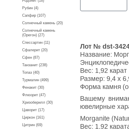
Родонит (18)
Рубин (4)
Сапфир (107)
Солнечный камень (20)
Солнечный камень
(Орегон) (27)
Спессартин (11)
Лот № dst-342
Сфалерит (20)
Название:
Морг
Сфен (87)
Энциклопедиче
Танзанит (238)
Вес:
1,92 карат
Топаз (40)
Размер: 9,4 x 6,
Турмалин (499)
Форма камня (о
Фенакит (30)
Флюорит (47)
Вашему вниманию предлагается морганит! Ниже приводятся
Хризоберилл (30)
ювелирные хар
Цаворит (17)
Morganite (Natu
Циркон (161)
Цитрин (69)
Вес: 1,92 карат