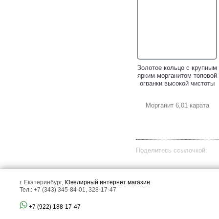
Яркое коктейльное золотое
Золотое кольцо с крупным
кольцо с крупным розовым
ярким морганитом топовой
морганитом 49,21 карата и
огранки высокой чистоты
россыпью бриллиантов!
7,85 карата и
бриллиантами!
Морганит 6,01 карата
Поделитесь ссылочкой:
Эффектные массивные
Коктейльное золотое
г. Екатеринбург,
Ювелирный интернет магазин
золотые серьги с
кольцо с крупным
Тел.: +7 (343) 345-84-01, 328-17-47
морганитами высокой
морганитом высокой
чистоты 25,69 карата,
чистоты 14,89 карата,
+7 (922) 188-17-47
яркими самоцветами и
яркими самоцветами и
бриллиантами!
бриллиантами!