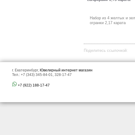
карата, диопсидами и
сапфирами!
Набор из 4 желтых и з
огранки 2,17 карата
Поделитесь ссылочкой:
Золотая брошь с
Золотое кольцо с ярким
аммолитом, турмалином
насыщенным уральским
г. Екатеринбург,
Ювелирный интернет магазин
open color grade,
изумрудом 2,95 карата,
Тел.: +7 (343) 345-84-01, 328-17-47
разноцветными сапфирами
сапфирами и
и цаворитами!
бриллиантами!
+7 (922) 188-17-47
Золотые серьги с
Золотое кольцо с