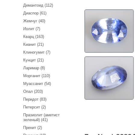
Демантоид (112)
Диаспор (61)
Жемчуг (40)
Иолит (7)
Кварц (163)
Кианит (21)
Клиногумит (7)
Кунцит (21)
Ларимар (8)
Морганит (110)
Муассанит (54)
Опал (203)
Перидот (83)
Петерсит (2)
Празиолит (аметист
зеленый) (41)
Пренит (2)