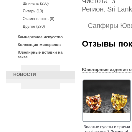
Чистота: 3
Шпинель (230)
Регион: Sri Lan
Янтарь (10)
Окаменелость (8)
Сапфиры Юве
Другое (270)
Камнерезное искусство
Отзывы по
Коллекция минералов
Ювелирные вставки на
заказ
Ювелирные изделия с
НОВОСТИ
Серьги из золота и серебра
Золотые пусеты с яркими
с яркими турмалинами 4,38
сапфирами 0,75 карата!