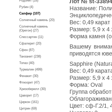
Лот № st-3389
Родонит (18)
Рубин (4)
Название:
Поли
Сапфир (107)
Энциклопедиче
Солнечный камень (20)
Вес:
0,49 карат
Солнечный камень
Размер: 5,9 x 4 
(Орегон) (27)
Форма камня (о
Спессартин (11)
Сфалерит (20)
Вашему вниманию предлагается полихромный сапфир! Ниже
Сфен (87)
приводятся юве
Танзанит (238)
Sapphire (Natur
Топаз (40)
Турмалин (499)
Вес: 0,49 карат
Фенакит (30)
Размер: 5,9 х 4 
Флюорит (47)
Форма: Oval
Хризоберилл (30)
Группа обработ
Цаворит (17)
Облагораживан
Циркон (161)
Цвет: сф-Г.2/1,
Цитрин (69)