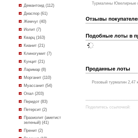
Турмалины Ювелирные 
Демантоид (112)
Диаспор (61)
Отзывы покупателе
Жемчуг (40)
Иолит (7)
Подобные лоты в 
Кварц (163)
Кианит (21)
Клиногумит (7)
Кунцит (21)
Проданные лоты
Ларимар (8)
Морганит (110)
Розовый турмалин 2,47 
Муассанит (54)
Опал (203)
Перидот (83)
Поделитесь ссылочкой:
Петерсит (2)
Празиолит (аметист
зеленый) (41)
Пренит (2)