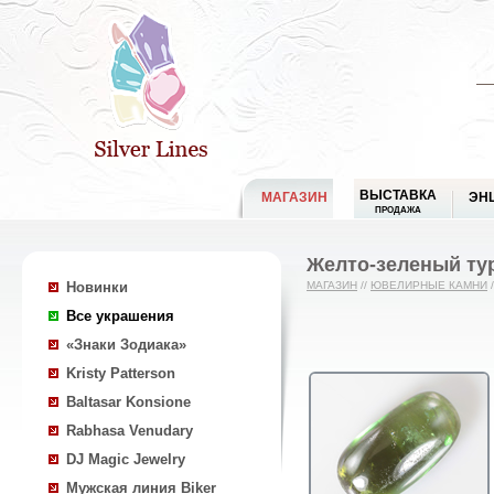
ВЫСТАВКА
МАГАЗИН
ЭН
ПРОДАЖА
Желто-зеленый тур
Новинки
МАГАЗИН
//
ЮВЕЛИРНЫЕ КАМНИ
/
Все украшения
«Знаки Зодиака»
Kristy Patterson
Baltasar Konsione
Rabhasa Venudary
DJ Magic Jewelry
Мужская линия Biker