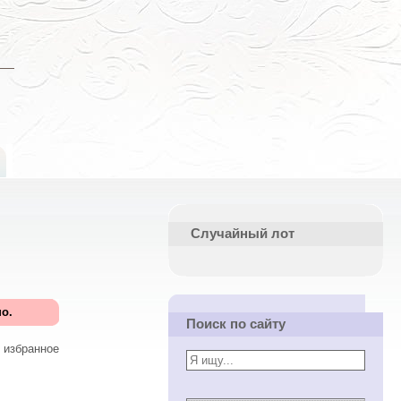
Случайный лот
о.
Поиск по сайту
 избранное