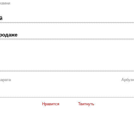
камни
й
продаже
карата
Арбузн
Нравится
Твитнуть