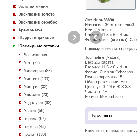
Золотая линия
Эксклюзив золото
Лот № st-33890
Эксклюзив серебро
Название:
Желто-зеленый т
Вес:
2,5 карат
Арт-монеты
Размер: 11,5 x 6 x 4 мм.
Шнуры и цепочки
Форма камня (огранка): Ca
Ювелирные вставки
Вашему вниманию предлаг
Все изделия
Tourmaline (Natural)
Вес: 2,5 карата
Агат (72)
Размер: 11,5 х 6 х 4 мм
Аквамарин (85)
Форма: Cushion Cabochon
Группа обработки: В
Аметист (100)
Облагораживание: Нет
Аметрин (32)
Цвет: уж-З.4/4 и Ж-З.3/3
Чистота: 4+
Аммолит (23)
Регион: Mozambique
Андалузит (62)
Апатит (66)
Берилл (67)
Бирюза (45)
Возможно, в продаже есть
Гранат (139)