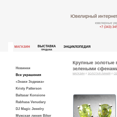
Ювелирный интернет
ювелирные укр
+7 (343) 34
ВЫСТАВКА
МАГАЗИН
ЭНЦИКЛОПЕДИЯ
ПРОДАЖА
Крупные золотые 
зелеными сфенами 
Новинки
МАГАЗИН
//
ЗОЛОТАЯ ЛИНИЯ
//
С
Все украшения
«Знаки Зодиака»
Kristy Patterson
Baltasar Konsione
Rabhasa Venudary
DJ Magic Jewelry
Мужская линия Biker