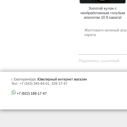
Золотое кольцо с крупным
Золотой кулон с
неоново-зеленым апатитом
необработанным голубым
3,03 карата и цирконами!
апатитом 10,8 карата!
Желтовато-зеленый апат
карата
Поделитесь ссылочкой:
Крупный золотой кулон с
Золотое кольцо с ярким
резным полихромным
«неоновым» апатитом 2,15
г. Екатеринбург,
Ювелирный интернет магазин
бериллом 86,9 карата,
карата и цаворитами!
Тел.: +7 (343) 345-84-01, 328-17-47
апатитами и розовыми
сапфирами!
+7 (922) 188-17-47