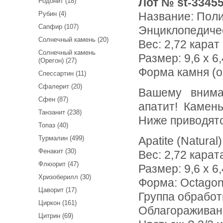
Лот № st-3345
Родонит (18)
Рубин (4)
Название:
Поли
Сапфир (107)
Энциклопедиче
Солнечный камень (20)
Вес:
2,72 карат
Солнечный камень
Размер: 9,6 x 6,
(Орегон) (27)
Форма камня (о
Спессартин (11)
Сфалерит (20)
Вашему вниманию предлагается полихромный "неоновый"
Сфен (87)
апатит! Камен
Танзанит (238)
Ниже приводят
Топаз (40)
Турмалин (499)
Apatite (Natural)
Фенакит (30)
Вес: 2,72 карат
Флюорит (47)
Размер: 9,6 х 6,
Хризоберилл (30)
Форма: Octago
Цаворит (17)
Группа обработ
Циркон (161)
Облагораживан
Цитрин (69)