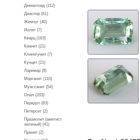
Демантоид (112)
Диаспор (61)
Жемчуг (40)
Иолит (7)
Кварц (163)
Кианит (21)
Клиногумит (7)
Кунцит (21)
Ларимар (8)
Морганит (110)
Муассанит (54)
Опал (203)
Перидот (83)
Петерсит (2)
Празиолит (аметист
зеленый) (41)
Пренит (2)