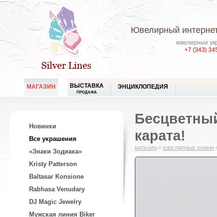
Ювелирный интернет
ювелирные укр
+7 (343) 34
ВЫСТАВКА
МАГАЗИН
ЭНЦИКЛОПЕДИЯ
ПРОДАЖА
Бесцветный
Новинки
карата!
Все украшения
МАГАЗИН
//
ЮВЕЛИРНЫЕ КАМНИ
/
«Знаки Зодиака»
Kristy Patterson
Baltasar Konsione
Rabhasa Venudary
DJ Magic Jewelry
Мужская линия Biker