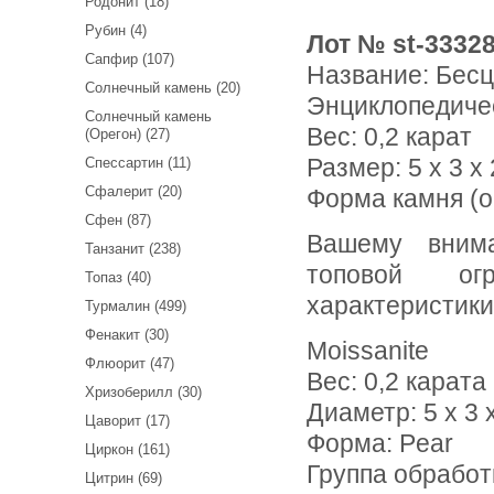
Родонит (18)
Рубин (4)
Лот № st-3332
Сапфир (107)
Название:
Бесц
Солнечный камень (20)
Энциклопедиче
Солнечный камень
Вес:
0,2 карат
(Орегон) (27)
Размер: 5 x 3 x 
Спессартин (11)
Сфалерит (20)
Форма камня (о
Сфен (87)
Вашему вниманию предлагаются бесцветный муассанит
Танзанит (238)
топовой ог
Топаз (40)
характеристики
Турмалин (499)
Фенакит (30)
Moissanite
Флюорит (47)
Вес: 0,2 карата
Хризоберилл (30)
Диаметр: 5 х 3 
Цаворит (17)
Форма: Pear
Циркон (161)
Группа обработ
Цитрин (69)