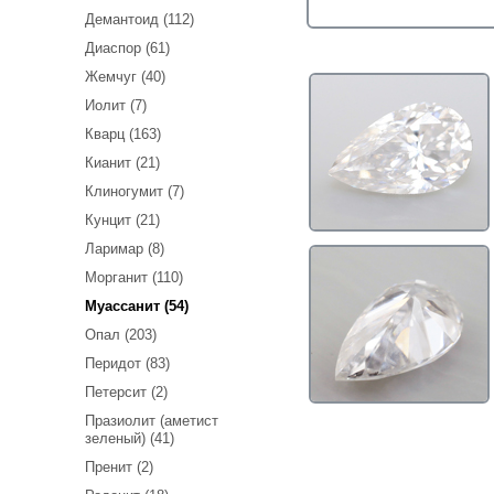
Демантоид (112)
Диаспор (61)
Жемчуг (40)
Иолит (7)
Кварц (163)
Кианит (21)
Клиногумит (7)
Кунцит (21)
Ларимар (8)
Морганит (110)
Муассанит (54)
Опал (203)
Перидот (83)
Петерсит (2)
Празиолит (аметист
зеленый) (41)
Пренит (2)