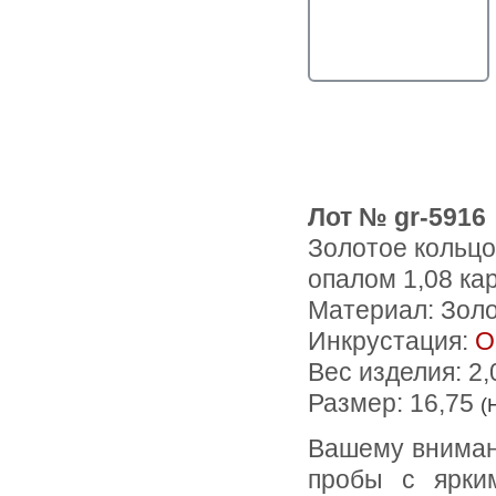
Лот № gr-5916
Золотое кольц
опалом 1,08 ка
Материал: Зол
Инкрустация:
О
Вес изделия:
2,
Размер: 16,75
(
Вашему вниманию предлагается кольцо из желтого золота 585
пробы c ярки