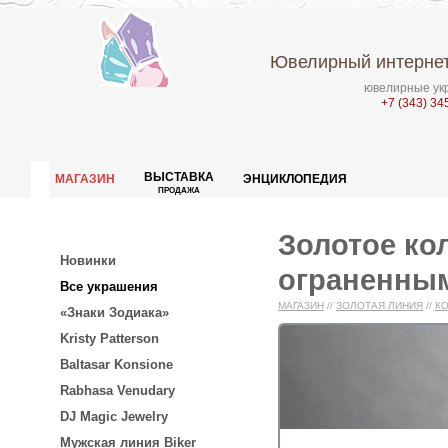
Ювелирный интернет
ювелирные укр
+7 (343) 34
ВЫСТАВКА
МАГАЗИН
ЭНЦИКЛОПЕДИЯ
ПРОДАЖА
Золотое ко
Новинки
ограненным
Все украшения
МАГАЗИН
//
ЗОЛОТАЯ ЛИНИЯ
//
К
«Знаки Зодиака»
Kristy Patterson
Baltasar Konsione
Rabhasa Venudary
DJ Magic Jewelry
Мужская линия Biker