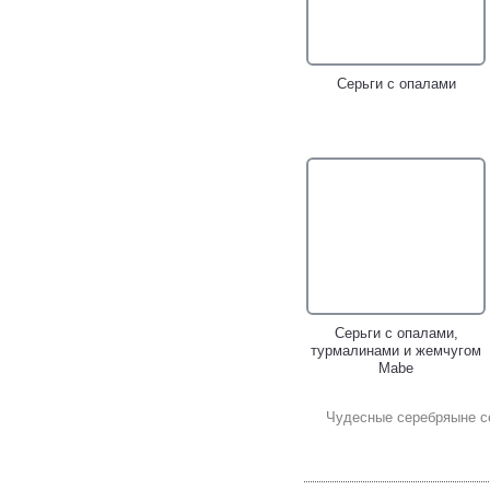
Серьги с опалами
Серьги с опалами,
турмалинами и жемчугом
Mabe
Чудесные серебряыне с