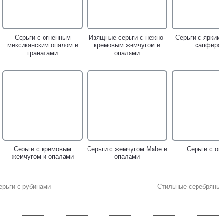
Серьги с огненным
Изящные серьги с нежно-
Серьги с ярки
мексиканским опалом и
кремовым жемчугом и
сапфир
гранатами
опалами
Серьги с кремовым
Серьги с жемчугом Mabe и
Серьги с 
жемчугом и опалами
опалами
ерьги с рубинами
Стильные серебряны