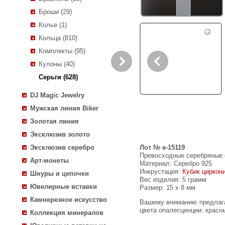
Броши (29)
Колье (1)
Кольца (810)
Комплекты (95)
Кулоны (40)
Серьги (628)
DJ Magic Jewelry
Мужская линия Biker
Золотая линия
Эксклюзив золото
Лот № e-15119
Эксклюзив серебро
Превосходные серебряные 
Арт-монеты
Материал: Серебро 925
Инкрустация:
Кубик циркон
Шнуры и цепочки
Вес изделия:
5 грамм
Ювелирные вставки
Размер: 15 х 8 мм
Камнерезное искусство
Вашему вниманию предлагаются серьги из стерлингового серебра (925 проба) с ограненными эфиопскими опалами! Основные
цвета опалесценции: красны
Коллекция минералов