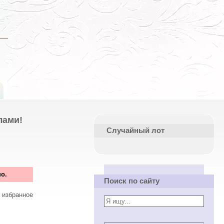
лами!
Случайный лот
о.
Поиск по сайту
 избранное