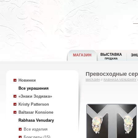
ВЫСТАВКА
МАГАЗИН
ЭН
ПРОДАЖА
Превосходные сер
Новинки
МАГАЗИН
//
RABHASA VENUDARY
Все украшения
«Знаки Зодиака»
Kristy Patterson
Baltasar Konsione
Rabhasa Venudary
Все изделия
Браслеты (15)