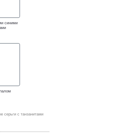
ми синими
ами
опалом
е серьги с танзанитами