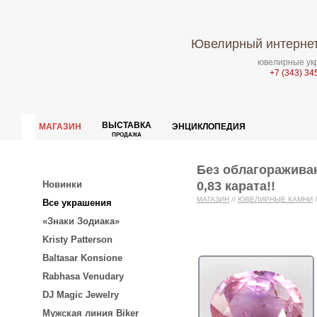
Ювелирный интернет
ювелирные укр
+7 (343) 34
ВЫСТАВКА
МАГАЗИН
ЭНЦИКЛОПЕДИЯ
ПРОДАЖА
Без облагоражива
0,83 карата!!
Новинки
МАГАЗИН
//
ЮВЕЛИРНЫЕ КАМНИ
/
Все украшения
«Знаки Зодиака»
Kristy Patterson
Baltasar Konsione
Rabhasa Venudary
DJ Magic Jewelry
Мужская линия Biker