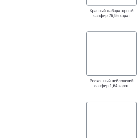
Красный лабораторный
сапфир 26,95 карат
Золотой двусторонний
Золотое кольцо с
кулон с жемчужиной
роскошным золотисто-
барокко титанового люстра
желтым сфеном 4,98
36,95 карата,
карата, цаворитами,
васильковыми и пурпурно-
желтыми и оранжевыми
розовыми сапфирами!
сапфирами!
Роскошный цейлонский
сапфир 1,64 карат
Золотые серьги с
Золотое кольцо с
титановым жемчугом 6,43
титановой жемчужиной
карата и лавандовыми
3,14 карата и лавандовыми
сапфирами!
сапфирами!