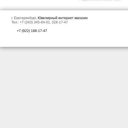
г. Екатеринбург,
Ювелирный интернет магазин
Тел.: +7 (343) 345-84-01, 328-17-47
+7 (922) 188-17-47
Золотое кольцо с крупным
Золотое кольцо с
коллекционного размера
турмалинами 2,79 карата и
неоново-голубым параиба
лейкосапфирами!
турмалином 10,15 карата,
полихромными сапфирами,
яркими апатитами и
бриллиантами!
Массивное золотое кольцо
Золотое кольцо с
с роскошным
чистейшим бесцветным
кристаллическим
цирконом 1,52 карата и
эфиопским опалом 4,7
лейкосапфирами!
карата, сапфирами,