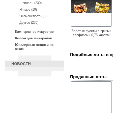
Шпинель (230)
Янтарь (10)
Окаменелость (8)
Другое (270)
Серьги из золота и серебра
Золотые пусеты с яркими
Камнерезное искусство
с яркими турмалинами 4,38
сапфирами 0,75 карата!
Коллекция минералов
карата, диопсидами и
сапфирами!
Ювелирные вставки на
заказ
Подобные лоты в 
НОВОСТИ
Проданные лоты
Золотые серьги с морским
Золотое кольцо с
жемчугом барокко 26,04
чистейшим аметистом
карата, разноцветными
авторской огранки 12,91
сафирами, цаворитами
карата, цаворитами
гранатами и аметистами!
гранатами и сапфирами!