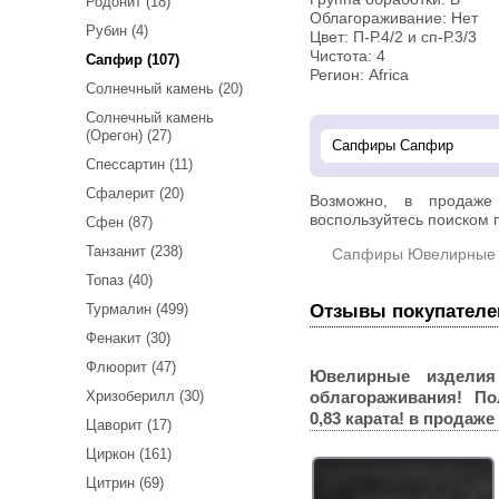
Родонит (18)
Облагораживание: Нет
Рубин (4)
Цвет: П-Р.4/2 и сп-Р.3/3
Чистота: 4
Сапфир (107)
Регион: Africa
Солнечный камень (20)
Солнечный камень
(Орегон) (27)
Спессартин (11)
Сфалерит (20)
Возможно, в продаж
воспользуйтесь поиском п
Сфен (87)
Танзанит (238)
Сапфиры Ювелирные 
Топаз (40)
Отзывы покупателе
Турмалин (499)
Фенакит (30)
Флюорит (47)
Ювелирные издели
облагораживания! П
Хризоберилл (30)
0,83 карата!
в продаже
Цаворит (17)
Циркон (161)
Цитрин (69)