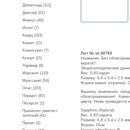
Демантоид (112)
Диаспор (61)
Жемчуг (40)
Иолит (7)
Кварц (163)
Кианит (21)
Клиногумит (7)
Лот № st-30793
Кунцит (21)
Название:
Без облагораж
карата!!
Ларимар (8)
Энциклопедические дан
Вес:
0,83 карат
Морганит (110)
Размер: 6,8 x 5,4 x 2,6 мм
Муассанит (54)
Форма камня (огранка): O
Опал (203)
Вашему вниманию предлагается полихромный сапфир! Без
Перидот (83)
облагораживания! Каме
цвета. Ниже приводятся 
Петерсит (2)
Sapphire (Natural)
Празиолит (аметист
Вес: 0,83 карата
зеленый) (41)
Размер: 6,8 х 5,4 х 2,6 м
Пренит (2)
Форма: Oval
Группа обработки: В