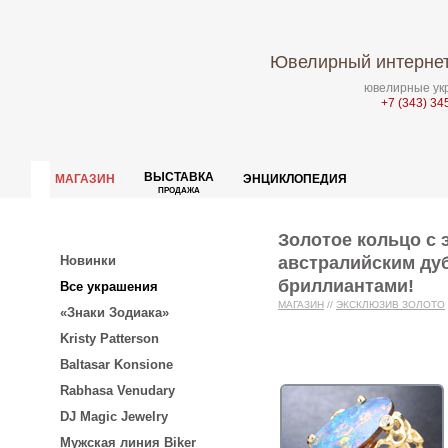
Ювелирный интернет
ювелирные укр
+7 (343) 34
ВЫСТАВКА
МАГАЗИН
ЭНЦИКЛОПЕДИЯ
ПРОДАЖА
Золотое кольцо с
австралийским дуб
Новинки
бриллиантами!
Все украшения
МАГАЗИН
//
ЭКСКЛЮЗИВ ЗОЛОТО
«Знаки Зодиака»
Kristy Patterson
Baltasar Konsione
Rabhasa Venudary
DJ Magic Jewelry
Мужская линия Biker