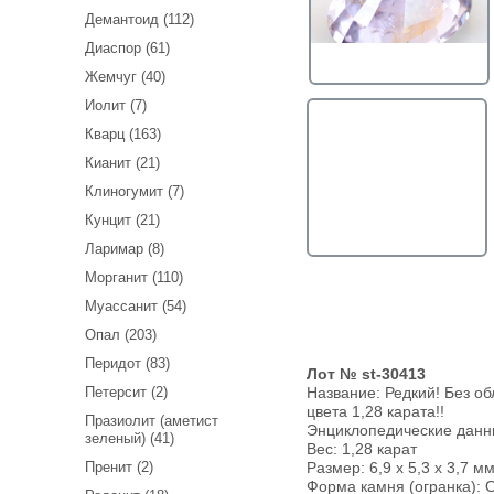
Демантоид (112)
Диаспор (61)
Жемчуг (40)
Иолит (7)
Кварц (163)
Кианит (21)
Клиногумит (7)
Кунцит (21)
Ларимар (8)
Морганит (110)
Муассанит (54)
Опал (203)
Перидот (83)
Лот № st-30413
Петерсит (2)
Название:
Редкий! Без о
цвета 1,28 карата!!
Празиолит (аметист
Энциклопедические дан
зеленый) (41)
Вес:
1,28 карат
Пренит (2)
Размер: 6,9 x 5,3 x 3,7 мм
Форма камня (огранка): O