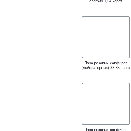
сапфир 1,64 карат
Золотые серьги с
Золотое кольцо с
титановым жемчугом 6,43
титановой жемчужиной
карата и лавандовыми
3,14 карата и лавандовыми
сапфирами!
сапфирами!
Пара розовых сапфиров
(лабораторных) 38,35 карат
Золотые серьги с
Золотое кольцо с
турмалинами высокой
пурпурно-розовым
чистоты 1,45 карата и
турмалином 0,85 карата и
желтыми сапфирами!
желтыми сапфирами!
Пара розовых сапфиров