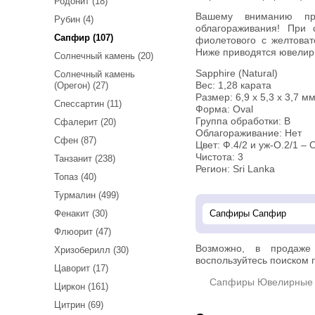
Родонит (18)
Вашему вниманию предлагается редкий сапфир! Без
Рубин (4)
облагораживания! При 
Сапфир (107)
фиолетового с желтоват
Ниже приводятся ювелир
Солнечный камень (20)
Sapphire (Natural)
Солнечный камень
(Орегон) (27)
Вес: 1,28 карата
Размер: 6,9 х 5,3 х 3,7 м
Спессартин (11)
Форма: Oval
Группа обработки: В
Сфалерит (20)
Облагораживание: Нет
Сфен (87)
Цвет: Ф.4/2 и уж-О.2/1 – О
Чистота: 3
Танзанит (238)
Регион: Sri Lanka
Топаз (40)
Турмалин (499)
Фенакит (30)
Флюорит (47)
Возможно, в продаж
Хризоберилл (30)
воспользуйтесь поиском п
Цаворит (17)
Сапфиры Ювелирные 
Циркон (161)
Цитрин (69)