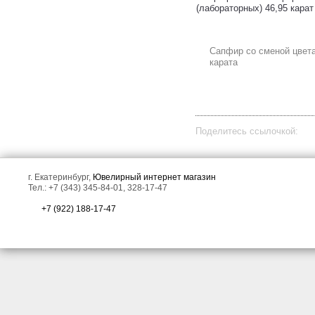
(лабораторных) 46,95 карат
Сапфир со сменой цвета
карата
Золотое кольцо с крупным
Золотые серьги с резным
насыщенно-синим 7,36
матированным кварцем
карата и яркими
14,86 карата, цаворитами
полихромными сапфирами!
гранатами и
лейкосапфирами!
Поделитесь ссылочкой:
г. Екатеринбург,
Ювелирный интернет магазин
Тел.: +7 (343) 345-84-01, 328-17-47
+7 (922) 188-17-47
Золотое кольцо с крупным
Золотое кольцо с
коллекционного размера
турмалинами 2,79 карата и
неоново-голубым параиба
лейкосапфирами!
турмалином 10,15 карата,
полихромными сапфирами,
яркими апатитами и
бриллиантами!