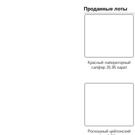
Проданные лоты
Золотые серьги с морским
Золотое кольцо с
жемчугом барокко 26,04
чистейшим аметистом
карата, разноцветными
авторской огранки 12,91
сафирами, цаворитами
карата, цаворитами
гранатами и аметистами!
гранатами и сапфирами!
Красный лабораторный
сапфир 26,95 карат
Золотой двусторонний
Золотое кольцо с
кулон с жемчужиной
роскошным золотисто-
барокко титанового люстра
желтым сфеном 4,98
36,95 карата,
карата, цаворитами,
васильковыми и пурпурно-
желтыми и оранжевыми
розовыми сапфирами!
сапфирами!
Роскошный цейлонский