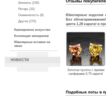
Отзывы покупателе
Шпинель (230)
Янтарь (10)
Ювелирные изделия 
Окаменелость (8)
Без облагораживания
Другое (270)
цвета 1,28 карата!
в пр
Камнерезное искусство
Коллекция минералов
Ювелирные вставки на
заказ
НОВОСТИ
Серьги из золота и серебра
Золотые пусеты с яркими
с яркими турмалинами 4,38
сапфирами 0,75 карата!
карата, диопсидами и
сапфирами!
Подобные лоты в 