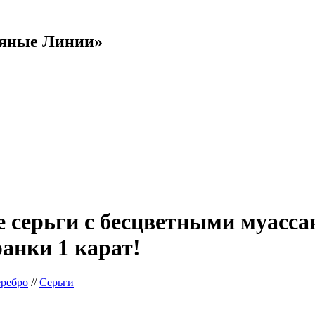
яные Линии»
 серьги с бесцветными муасс
ранки 1 карат!
еребро
//
Серьги