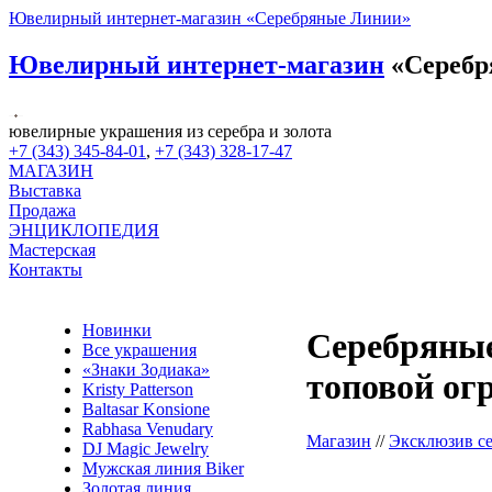
Ювелирный интернет-магазин «Серебряные Линии»
Ювелирный интернет-магазин
«Серебр
ювелирные украшения из серебра и золота
+7 (343) 345-84-01
,
+7 (343) 328-17-47
МАГАЗИН
Выставка
Продажа
ЭНЦИКЛОПЕДИЯ
Мастерская
Контакты
Новинки
Серебряные
Все украшения
«Знаки Зодиака»
топовой ог
Kristy Patterson
Baltasar Konsione
Rabhasa Venudary
Магазин
//
Эксклюзив с
DJ Magic Jewelry
Мужская линия Biker
Золотая линия