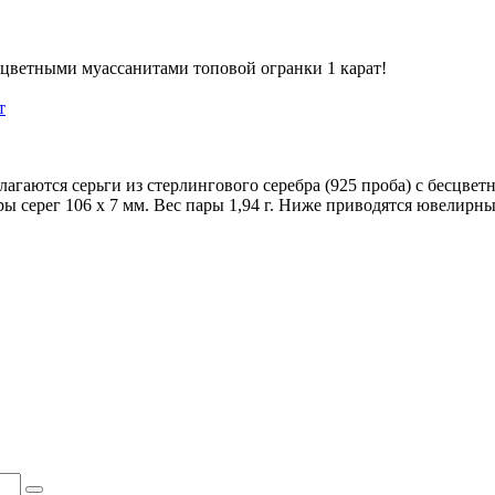
сцветными муассанитами топовой огранки 1 карат!
т
гаются серьги из стерлингового серебра (925 проба) с бесцве
ры серег 106 х 7 мм. Вес пары 1,94 г. Ниже приводятся ювелирн