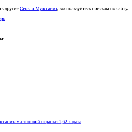
ть другие
Серьги Муассанит
, воспользуйтесь поиском по сайту.
бро
же
ассанитами топовой огранки 1,62 карата