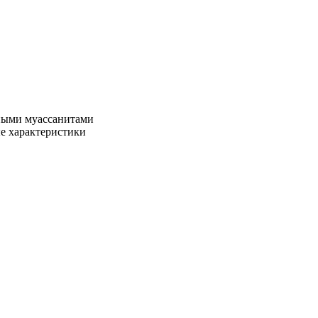
тными муассанитами
ые характеристики