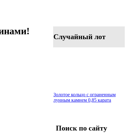
линами!
Случайный лот
Золотое кольцо с ограненным
лунным камнем 0,85 карата
Поиск по сайту