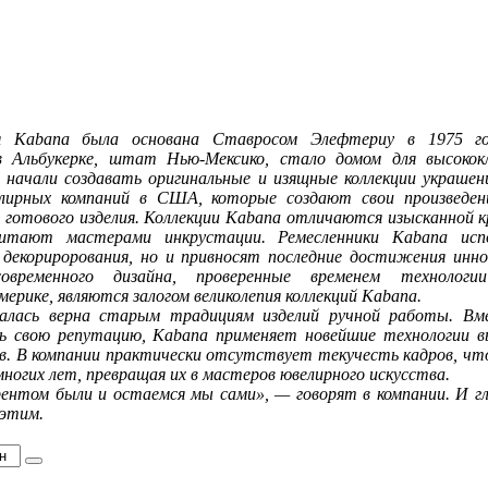
я Kabana была основана Ставросом Элефтериу в 1975 го
 в Альбукерке, штат Нью-Мексико, стало домом для высокок
 начали создавать оригинальные и изящные коллекции украшен
елирных компаний в США, которые создают свои произведен
 готового изделия. Коллекции Kabana отличаются изысканной к
читают мастерами инкрустации. Ремесленники Kabana исп
екорирорования, но и привносят последние достижения иннов
временного дизайна, проверенные временем технологи
ерике, являются залогом великолепия коллекций Kabana.
валась верна старым традициям изделий ручной работы. В
ь свою репутацию, Kabana применяет новейшие технологии в
в. В компании практически отсутствует текучесть кадров, чт
многих лет, превращая их в мастеров ювелирного искусства.
ентом были и остаемся мы сами», — говорят в компании. И гл
 этим.