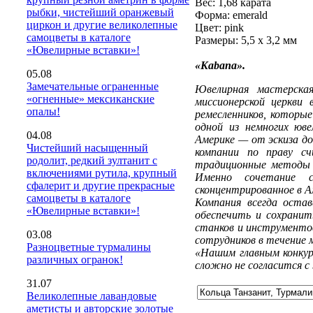
Вес: 1,68 карата
рыбки, чистейший оранжевый
Форма: emerald
циркон и другие великолепные
Цвет: pink
самоцветы в каталоге
Размеры: 5,5 х 3,2 мм
«Ювелирные вставки»!
«Kabana».
05.08
Замечательные ограненные
Ювелирная мастерска
«огненные» мексиканские
миссионерской церкви
опалы!
ремесленников, которые
одной из немногих юв
04.08
Америке — от эскиза до
Чистейший насыщенный
компании по праву с
родолит, редкий зултанит с
традиционные методы д
включениями рутила, крупный
Именно сочетание со
сфалерит и другие прекрасные
сконцентрированное в Ам
самоцветы в каталоге
Компания всегда оста
«Ювелирные вставки»!
обеспечить и сохранит
станков и инструменто
03.08
сотрудников в течение 
Разноцветные турмалины
«Нашим главным конкур
различных огранок!
сложно не согласится с
31.07
Великолепные лавандовые
аметисты и авторские золотые