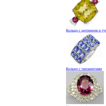
Кольцо с цитрином и т
Кольцо с танзанитами