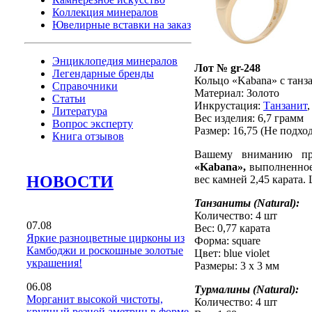
Коллекция минералов
Ювелирные вставки на заказ
Энциклопедия минералов
Лот № gr-248
Легендарные бренды
Кольцо «Kabana» с танз
Справочники
Материал: Золото
Статьи
Инкрустация:
Танзанит
Литература
Вес изделия:
6,7 грамм
Вопрос эксперту
Размер: 16,75
(Не подход
Книга отзывов
Вашему вниманию пр
«Kabana»,
выполненное 
НОВОСТИ
вес камней 2,45 карата.
Танзаниты (Natural):
Количество: 4 шт
07.08
Вес: 0,77 карата
Яркие разноцветные цирконы из
Форма: square
Камбоджи и роскошные золотые
Цвет: blue violet
украшения!
Размеры: 3 х 3 мм
06.08
Турмалины (Natural):
Морганит высокой чистоты,
Количество: 4 шт
крупный резной аметрин в форме