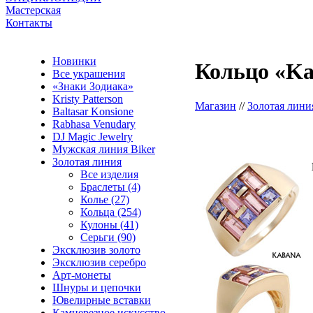
Мастерская
Контакты
Новинки
Кольцо «Ka
Все украшения
«Знаки Зодиака»
Kristy Patterson
Магазин
//
Золотая лини
Baltasar Konsione
Rabhasa Venudary
DJ Magic Jewelry
Мужская линия Biker
Золотая линия
Все изделия
Браслеты (4)
Колье (27)
Кольца (254)
Кулоны (41)
Серьги (90)
Эксклюзив золото
Эксклюзив серебро
Арт-монеты
Шнуры и цепочки
Ювелирные вставки
Камнерезное искусство