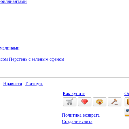
 бриллиантами
рмалинами
ксом
Перстень с зеленым сфеном
Нравится
Твитнуть
Как купить
О
Политика возврата
Создание сайта