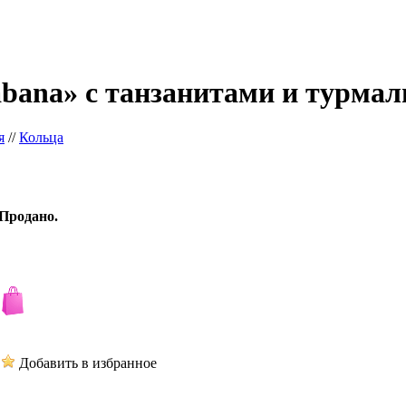
bana» с танзанитами и турма
я
//
Кольца
Продано.
Добавить в избранное