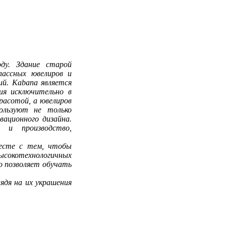
ду. Здание старой
лассных ювелиров и
ий. Kabana является
ия исключительно в
расотой, а ювелиров
ользуют не только
ационного дизайна.
и и производство,
месте с тем, чтобы
ысокотехнологичных
о позволяет обучать
ядя на их украшения